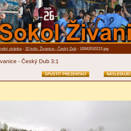
|
rss
odní stránka
-
20 kolo: Živanice - Český Dub
-
10042010213.jpg
ivanice - Český Dub 3:1
SPUSTIT PREZENTACI
NÁSLEDUJÍC