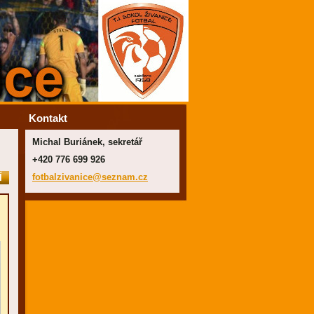
Kontakt
Michal Buriánek, sekretář
+420 776 699 926
fotbalzi
vanice@s
eznam.cz
Í