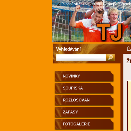
úvodní stránka
|
tisk
|
mapa stránek
Vyhledávání
Úv
Ž
NOVINKY
SOUPISKA
ROZLOSOVÁNÍ
ZÁPASY
FOTOGALERIE