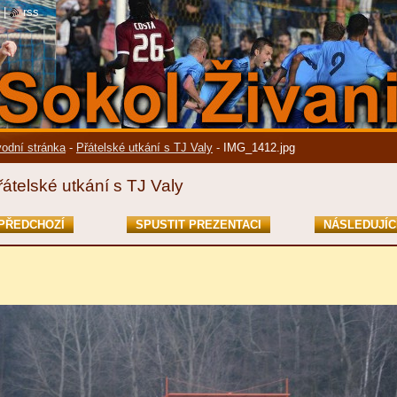
|
rss
odní stránka
-
Přátelské utkání s TJ Valy
-
IMG_1412.jpg
řátelské utkání s TJ Valy
PŘEDCHOZÍ
SPUSTIT PREZENTACI
NÁSLEDUJÍC