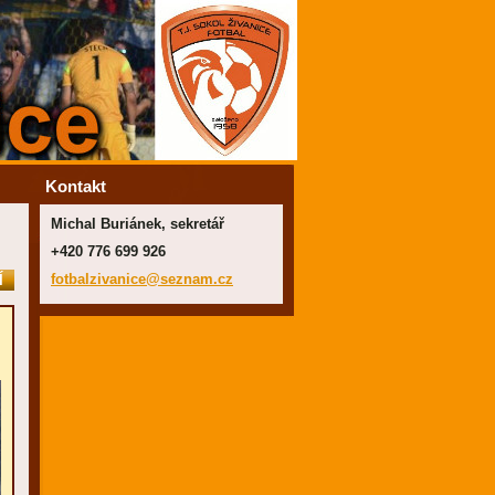
Kontakt
Michal Buriánek, sekretář
+420 776 699 926
fotbalzi
vanice@s
eznam.cz
Í