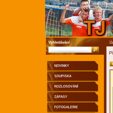
úvodní stránka
|
tisk
|
mapa stránek
Vyhledávání
Úv
P
NOVINKY
SOUPISKA
ROZLOSOVÁNÍ
ZÁPASY
FOTOGALERIE