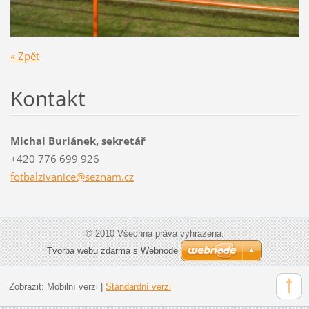
« Zpět
Kontakt
Michal Buriánek, sekretář
+420 776 699 926
fotbalzi
vanice@s
eznam.cz
© 2010 Všechna práva vyhrazena.
Tvorba webu zdarma s Webnode
Zobrazit:
Mobilní verzi
|
Standardní verzi