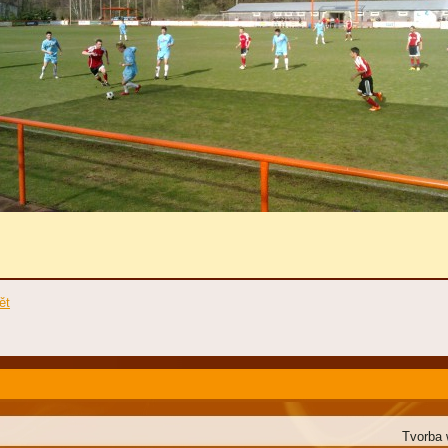
ět
Tvorba