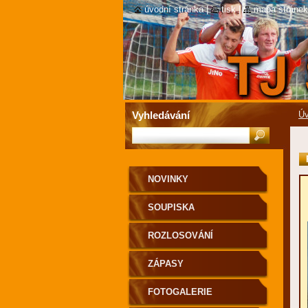
úvodní stránka
|
tisk
|
mapa stránek
Vyhledávání
Úv
NOVINKY
SOUPISKA
ROZLOSOVÁNÍ
ZÁPASY
FOTOGALERIE