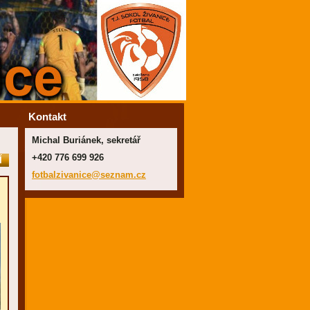
Kontakt
Michal Buriánek, sekretář
+420 776 699 926
Í
fotbalzi
vanice@s
eznam.cz