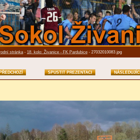
|
rss
odní stránka
-
18. kolo: Živanice - FK Pardubice
-
27032010083.jpg
PŘEDCHOZÍ
SPUSTIT PREZENTACI
NÁSLEDUJÍC