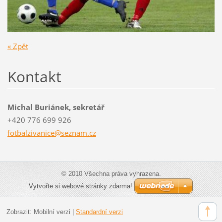
« Zpět
Kontakt
Michal Buriánek, sekretář
+420 776 699 926
fotbalzi
vanice@s
eznam.cz
© 2010 Všechna práva vyhrazena.
Vytvořte si webové stránky zdarma!
Zobrazit:
Mobilní verzi
|
Standardní verzi