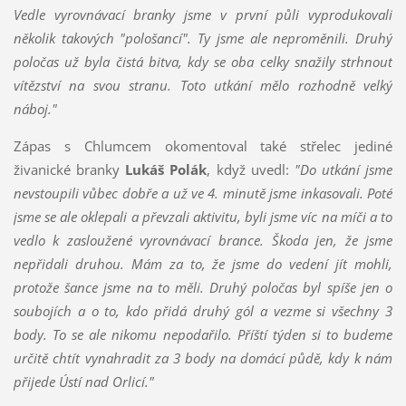
Vedle vyrovnávací branky jsme v první půli vyprodukovali
několik takových "pološancí". Ty jsme ale neproměnili. Druhý
poločas už byla čistá bitva, kdy se oba celky snažily strhnout
vítězství na svou stranu. Toto utkání mělo rozhodně velký
náboj."
Zápas s Chlumcem okomentoval také střelec jediné
živanické branky
Lukáš Polák
, když uvedl:
"Do utkání jsme
nevstoupili vůbec dobře a už ve 4. minutě jsme inkasovali. Poté
jsme se ale oklepali a převzali aktivitu, byli jsme víc na míči a to
vedlo k zasloužené vyrovnávací brance. Škoda jen, že jsme
nepřidali druhou. Mám za to, že jsme do vedení jít mohli,
protože šance jsme na to měli. Druhý poločas byl spíše jen o
soubojích a o to, kdo přidá druhý gól a vezme si všechny 3
body. To se ale nikomu nepodařilo. Příští týden si to budeme
určitě chtít vynahradit za 3 body na domácí půdě, kdy k nám
přijede Ústí nad Orlicí."