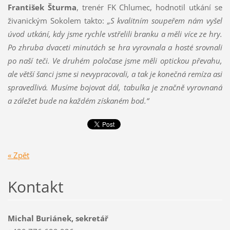
František Šturma
, trenér FK Chlumec, hodnotil utkání se
živanickým Sokolem takto:
„S kvalitním soupeřem nám vyšel
úvod utkání, kdy jsme rychle vstřelili branku a měli více ze hry.
Po zhruba dvaceti minutách se hra vyrovnala a hosté srovnali
po naší teči. Ve druhém poločase jsme měli optickou převahu,
ale větší šanci jsme si nevypracovali, a tak je konečná remíza asi
spravedlivá. Musíme bojovat dál, tabulka je značně vyrovnaná
a záležet bude na každém získaném bod.“
« Zpět
Kontakt
Michal Buriánek, sekretář