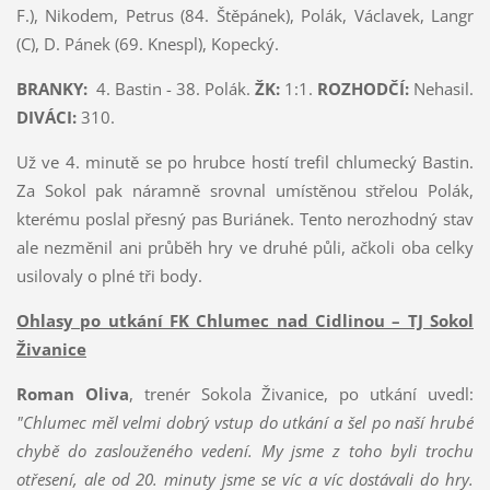
F.), Nikodem, Petrus (84. Štěpánek), Polák, Václavek, Langr
(C), D. Pánek (69. Knespl), Kopecký.
BRANKY:
4. Bastin - 38. Polák.
ŽK:
1:1.
ROZHODČÍ:
Nehasil.
DIVÁCI:
310.
Už ve 4. minutě se po hrubce hostí trefil chlumecký Bastin.
Za Sokol pak náramně srovnal umístěnou střelou Polák,
kterému poslal přesný pas Buriánek. Tento nerozhodný stav
ale nezměnil ani průběh hry ve druhé půli, ačkoli oba celky
usilovaly o plné tři body.
Ohlasy po utkání FK Chlumec nad Cidlinou – TJ Sokol
Živanice
Roman Oliva
, trenér Sokola Živanice, po utkání uvedl:
"Chlumec měl velmi dobrý vstup do utkání a šel po naší hrubé
chybě do zaslouženého vedení. My jsme z toho byli trochu
otřesení, ale od 20. minuty jsme se víc a víc dostávali do hry.