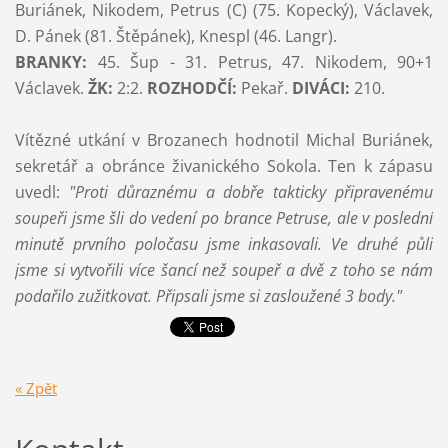
Buriánek, Nikodem, Petrus (C) (75. Kopecký), Václavek,
D. Pánek (81. Štěpánek), Knespl (46. Langr).
BRANKY:
45. Šup - 31. Petrus, 47. Nikodem, 90+1
Václavek.
ŽK:
2:2.
ROZHODČÍ:
Pekař.
DIVÁCI:
210.
Vítězné utkání v Brozanech hodnotil Michal Buriánek,
sekretář a obránce živanického Sokola. Ten k zápasu
uvedl:
"Proti důraznému a dobře takticky připravenému
soupeři jsme šli do vedení po brance Petruse, ale v poslední
minutě prvního poločasu jsme inkasovali. Ve druhé půli
jsme si vytvořili více šancí než soupeř a dvě z toho se nám
podařilo zužitkovat. Připsali jsme si zasloužené 3 body."
« Zpět