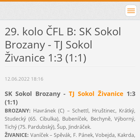
29. kolo ČFL B: SK Sokol
Brozany - TJ Sokol
Živanice 1:3 (1:1)
12.06.2022 18:16
SK Sokol Brozany -
TJ Sokol Živanice
1:3
(1:1)
BROZANY:
Havránek (C) – Schettl, Hruštinec, Krátký,
Studecký (65. Cibulka), Bubeníček, Bechyně, Výborný,
Tichý (75. Pardubský), Šup, Jindráček.
ŽIVANICE:
Vaníček – Spěvák, F. Pánek, Vobejda, Kakrda,