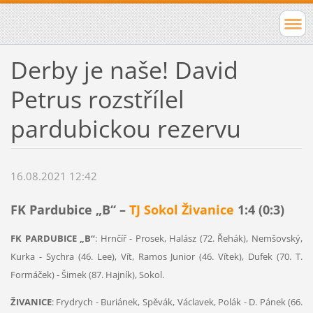
Derby je naše! David
Petrus rozstřílel
pardubickou rezervu
16.08.2021 12:42
FK Pardubice „B“ –
TJ Sokol Živanice
1:4 (0:3)
FK PARDUBICE „B“
: Hrnčíř - Prosek, Halász (72. Řehák), Nemšovský,
Kurka - Sychra (46. Lee), Vít, Ramos Junior (46. Vítek), Dufek (70. T.
Formáček) - Šimek (87. Hajník), Sokol.
ŽIVANICE
: Frydrych - Buriánek, Spěvák, Václavek, Polák - D. Pánek (66.