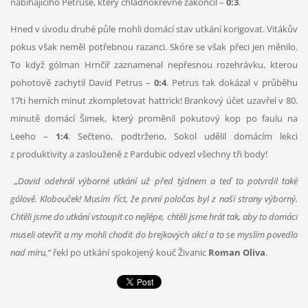
nabíhajícího Petruse, který chladnokrevně zakončil –
0:3
.
Hned v úvodu druhé půle mohli domácí stav utkání korigovat. Vitákův
pokus však neměl potřebnou razanci. Skóre se však přeci jen měnilo.
To když gólman Hrnčíř zaznamenal nepřesnou rozehrávku, kterou
pohotově zachytil David Petrus –
0:4
. Petrus tak dokázal v průběhu
17ti herních minut zkompletovat hattrick! Brankový účet uzavřel v 80.
minutě domácí Šimek, který proměnil pokutový kop po faulu na
Leeho –
1:4
. Sečteno, podtrženo, Sokol udělil domácím lekci
z produktivity a zaslouženě z Pardubic odvezl všechny tři body!
„David odehrál výborné utkání už před týdnem a teď to potvrdil také
gólově. Klobouček! Musím říct, že první poločas byl z naší strany výborný.
Chtěli jsme do utkání vstoupit co nejlépe, chtěli jsme hrát tak, aby to domácí
museli otevřít a my mohli chodit do brejkových akcí a to se myslím povedlo
nad míru,“
řekl po utkání spokojený kouč Živanic
Roman Oliva
.