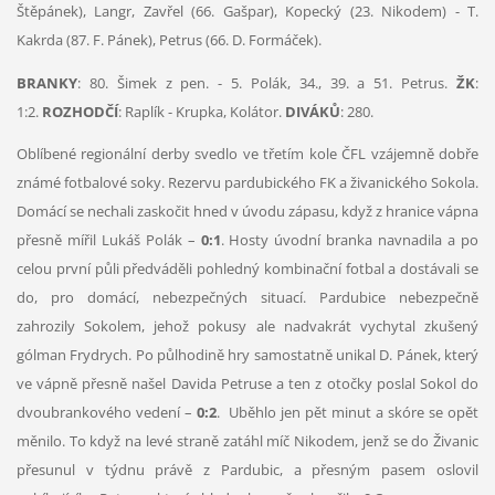
Štěpánek), Langr, Zavřel (66. Gašpar), Kopecký (23. Nikodem) - T.
Kakrda (87. F. Pánek), Petrus (66. D. Formáček).
BRANKY
: 80. Šimek z pen. - 5. Polák, 34., 39. a 51. Petrus.
ŽK
:
1:2.
ROZHODČÍ
: Raplík - Krupka, Kolátor.
DIVÁKŮ
: 280.
Oblíbené regionální derby svedlo ve třetím kole ČFL vzájemně dobře
známé fotbalové soky. Rezervu pardubického FK a živanického Sokola.
Domácí se nechali zaskočit hned v úvodu zápasu, když z hranice vápna
přesně mířil Lukáš Polák –
0:1
. Hosty úvodní branka navnadila a po
celou první půli předváděli pohledný kombinační fotbal a dostávali se
do, pro domácí, nebezpečných situací. Pardubice nebezpečně
zahrozily Sokolem, jehož pokusy ale nadvakrát vychytal zkušený
gólman Frydrych. Po půlhodině hry samostatně unikal D. Pánek, který
ve vápně přesně našel Davida Petruse a ten z otočky poslal Sokol do
dvoubrankového vedení –
0:2
. Uběhlo jen pět minut a skóre se opět
měnilo. To když na levé straně zatáhl míč Nikodem, jenž se do Živanic
přesunul v týdnu právě z Pardubic, a přesným pasem oslovil