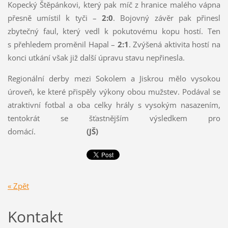
Kopecký Štěpánkovi, který pak míč z hranice malého vápna
přesně umístil k tyči –
2:0
. Bojovný závěr pak přinesl
zbytečný faul, který vedl k pokutovému kopu hostí. Ten
s přehledem proměnil Hapal –
2:1
. Zvýšená aktivita hostí na
konci utkání však již další úpravu stavu nepřinesla.
Regionální derby mezi Sokolem a Jiskrou mělo vysokou
úroveň, ke které přispěly výkony obou mužstev. Podával se
atraktivní fotbal a oba celky hrály s vysokým nasazením,
tentokrát se šťastnějším výsledkem pro
domácí.
(JŠ)
« Zpět
Kontakt