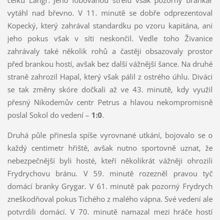
celku Langr. Jeho lobovanou střelu však pozorný brankář
vytáhl nad břevno. V 11. minutě se dobře odprezentoval
Kopecký, který zahrával standardku po vzoru kapitána, ani
jeho pokus však v síti neskončil. Vedle toho Živanice
zahrávaly také několik rohů a častěji obsazovaly prostor
před brankou hostí, avšak bez další vážnější šance. Na druhé
straně zahrozil Hapal, který však pálil z ostrého úhlu. Diváci
se tak změny skóre dočkali až ve 43. minutě, kdy využil
přesný Nikodemův centr Petrus a hlavou nekompromisně
poslal Sokol do vedení –
1:0
.
Druhá půle přinesla spíše vyrovnané utkání, bojovalo se o
každý centimetr hřiště, avšak nutno sportovně uznat, že
nebezpečnější byli hosté, kteří několikrát vážněji ohrozili
Frydrychovu bránu. V 59. minutě rozezněl pravou tyč
domácí branky Grygar. V 61. minutě pak pozorný Frydrych
zneškodňoval pokus Tichého z malého vápna. Své vedení ale
potvrdili domácí. V 70. minutě namazal mezi hráče hostí