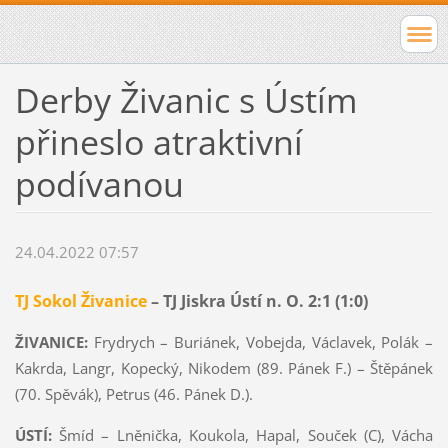
Derby Živanic s Ústím
přineslo atraktivní
podívanou
24.04.2022 07:57
TJ Sokol Živanice
– TJ Jiskra Ústí n. O. 2:1 (1:0)
ŽIVANICE:
Frydrych – Buriánek, Vobejda, Václavek, Polák –
Kakrda, Langr, Kopecký, Nikodem (89. Pánek F.) – Štěpánek
(70. Spěvák), Petrus (46. Pánek D.).
ÚSTÍ:
Šmíd – Lněnička, Koukola, Hapal, Souček (C), Vácha