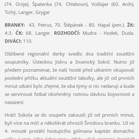
(74. Onije), Špatenka (74. Chleboun), Vošlajer (60. Anih),
Tichý, Langer, Grygar
BRANKY:
43. Petrus, 70. Štěpánek - 80. Hapal (pen.).
ŽK:
4:3.
ČK:
68. Langer.
ROZHODČÍ:
Mudra - Hodek, Duda.
DIVÁCI:
110.
Oblíbené regionální derby svedlo dva tradiční soutěžní
souputníky. Ústeckou Jiskru a živanický Sokol. Nutno již
předem poznamenat, že naši hosté před utkáním okupovali
poslední příčku aktuální soutěžní tabulky, ale již od prvních
minut utkání bylo zřejmé, že oba týmy si nic nedarují a bude
se servírovat fotbal okořeněný notnou dávkou bojovnosti a
nasazení.
Hráči Sokola se do soupeře zakousli již od prvních minut,
byli více na míči a několikrát ohrozili Šmídovu branku. Už ve
4. minutě protáhl hostujícího gólmana kapitán domácího