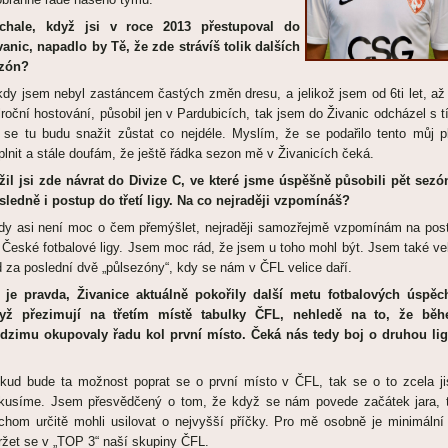
chale, když jsi v roce 2013 přestupoval do
vanic, napadlo by Tě, že zde strávíš tolik dalších
zón?
kdy jsem nebyl zastáncem častých změn dresu, a jelikož jsem od 6ti let, až
lroční hostování, působil jen v Pardubicích, tak jsem do Živanic odcházel s t
 se tu budu snažit zůstat co nejdéle. Myslím, že se podařilo tento můj p
plnit a stále doufám, že ještě řádka sezon mě v Živanicích čeká.
žil jsi zde návrat do Divize C, ve které jsme úspěšně působili pět sezó
sledně i postup do třetí ligy. Na co nejraději vzpomínáš?
dy asi není moc o čem přemýšlet, nejraději samozřejmě vzpomínám na pos
 České fotbalové ligy. Jsem moc rád, že jsem u toho mohl být. Jsem také ve
d za poslední dvě „půlsezóny“, kdy se nám v ČFL velice daří.
 je pravda, Živanice aktuálně pokořily další metu fotbalových úspěc
yž přezimují na třetím místě tabulky ČFL, nehledě na to, že bě
dzimu okupovaly řadu kol první místo. Čeká nás tedy boj o druhou li
kud bude ta možnost poprat se o první místo v ČFL, tak se o to zcela ji
kusíme. Jsem přesvědčený o tom, že když se nám povede začátek jara, 
chom určitě mohli usilovat o nejvyšší příčky. Pro mě osobně je minimální 
ržet se v „TOP 3“ naší skupiny ČFL.