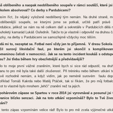
š oblíbeného a naopak neoblíbeného soupeře v rámci soutěží, které jsi
kolem absolvoval? Co derby s Pardubicemi?
sím říct, že nějaký vyloženě neoblíbený tým nemám. Na druhé straně, m
joblíbenější soupeře, se kterými jsme se potkali, určitě patří právě
rdubice, jelikož se nám na ně celkem daří a sekretáře v Pardubicích dělá 
ouholetý kamarád Lukáš Ouředník. Takže to je vlastně i odpověď na druhou č
ázky, na derby s Pardubicemi se samozřejmě vždycky moc těším.
dá mi to, nezeptat se. Fotbal není vždy jen to příjemné. V dresu Sokola 
žil surový likvidační faul, po kterém jsi skončil s komplikova
omeninou čelisti v nemocnici. Jak se na tento incident koukáš s odstu
su? Jsi třeba během hry obezřetnější a předvídavější?
lo to moje první vážné zraněním, které bych si sice rád odpustil, na dru
ranu to pro mě byla také další zkušenost. Při tréninku nebo během utkání t
avě rozhodně nemám, a když vidím, jak po neméně surovém faulu dop
příklad Tomáš Kakrda nebo Matěj Ptáček, tak si říkám, že pro můj fotbal
vot to vlastně bylo mnohem „lehčí“ zranění než ta jejich.
pohárovém zápase se Spartou v roce 2014 jsi vyrovnával a posunul jsi 
vanice blízko senzaci. Jak na toto utkání vzpomínáš? Bylo to Tvé živo
kání?
 tento zápas vzpomínám velice rád! Bylo to pro mě zcela výjimečné utká