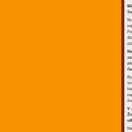
Má
So
Mu
ne
Pa
dl
ot
Ne
za
zl
ča
By
st
hl
na
ži
V 
Ži
ut
Na