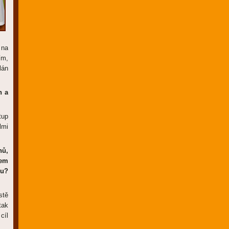
 na
ím,
lán
n a
tup
lmi
hů,
hem
gu?
stě
tak
cíl