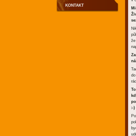
KONTAKT
Mi
Ži
se
Ni
pů
že
na
Za
ná
Ta
do
rá
To
kd
po
:-)
Po
po
by
ud