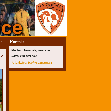
ru
Kontakt
Michal Buriánek, sekretář
 v
+420 776 699 926
fotbalzi
vanice@s
eznam.cz