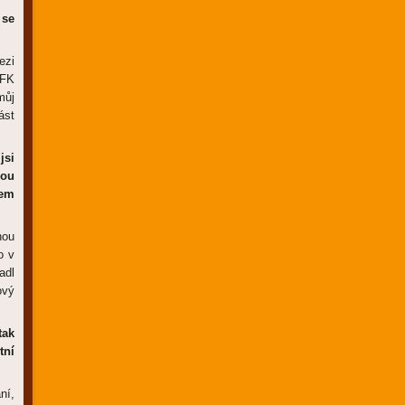
 se
ezi
 FK
můj
ást
jsi
nou
pem
hou
o v
adl
ový
tak
tní
ní,