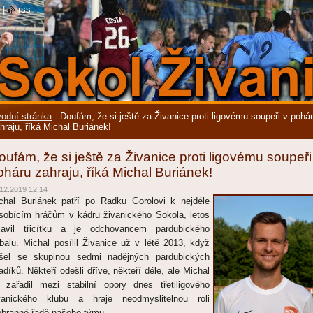
|
rss
odní stránka
-
Doufám, že si ještě za Živanice proti ligovému soupeři v pohá
hraju, říká Michal Buriánek!
oufám, že si ještě za Živanice proti ligovému soupeři
oháru zahraju, říká Michal Buriánek!
12.2019 12:14
chal Buriánek patří po Radku Gorolovi k nejdéle
sobícím hráčům v kádru živanického Sokola, letos
lavil třicítku a je odchovancem pardubického
tbalu. Michal posílil Živanice už v létě 2013, když
išel se skupinou sedmi nadějných pardubických
adíků. Někteří odešli dříve, někteří déle, ale Michal
 zařadil mezi stabilní opory dnes třetiligového
vanického klubu a hraje neodmyslitelnou roli
obranné řadě našeho týmu.