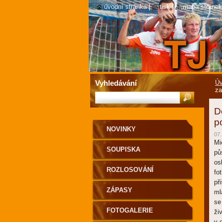
úvodní stránka
|
tisk
|
mapa stránek
Vyhledávání
Úv
za
D
p
NOVINKY
07.
Mi
SOUPISKA
pů
os
ROZLOSOVÁNÍ
fo
př
ZÁPASY
ml
se
FOTOGALERIE
ži
v 