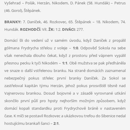
Vyšehrad – Polák, Herzán, Nikodem, D. Pánek (58. Hundák) – Petrus
(46. Gorol), Štěpánek.
BRANKY:
7. Daníček, 46. Rozkovec, 65. Štěpánek – 18. Nikodem, 74.
Hundák.
ROZHODČÍ:
Vít.
ŽK:
1:2.
DIVÁCI:
277.
Domácí šli do vedení už v samém úvodu, když Daníček z propálil
gólmana Frydrycha střelou z voleje –
1:0
. Odpověď Sokola na sebe
však nenechala dlouho čekat, když z prostoru před vápnem vypálil
přesnou pecku k tyči Nikodém –
1:1
. Obě mužstva se pak předháněla
ve snaze o další vstřelenou branku. Na straně domácích zaznamenal
nebezpečný pokus střelec první branky Daníček. Za Sokol se
zastřeloval kapitán týmu Herzán, jehož pokus prosvištěl těsně nad
Vajnerovou brankou. Dosud bojovné a v zásadě vyrovnané utkání
skončilo první půlí pro hpsty nejhorším možným způsobem, když
domácí kopali standardku proti Frydrychově bráně v nastaveném
čase. K míči se postavil Rozkovec a ukázkovou trefou do šibenice nedal
hostujícímu brankaři šanci –
2:1
.