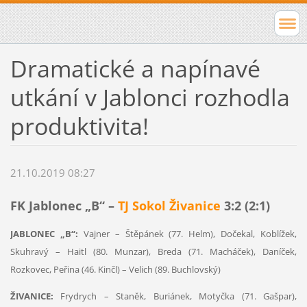
Dramatické a napínavé
utkání v Jablonci rozhodla
produktivita!
21.10.2019 08:27
FK Jablonec „B“ –
TJ Sokol Živanice
3:2 (2:1)
JABLONEC „B“:
Vajner – Štěpánek (77. Helm), Dočekal, Koblížek,
Skuhravý – Haitl (80. Munzar), Breda (71. Macháček), Daníček,
Rozkovec, Peřina (46. Kinčl) – Velich (89. Buchlovský)
ŽIVANICE:
Frydrych – Staněk, Buriánek, Motyčka (71. Gašpar),