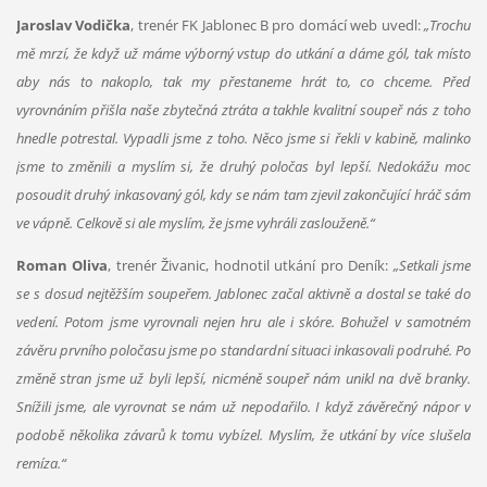
Jaroslav Vodička
, trenér FK Jablonec B pro domácí web uvedl:
„Trochu
mě mrzí, že když už máme výborný vstup do utkání a dáme gól, tak místo
aby nás to nakoplo, tak my přestaneme hrát to, co chceme. Před
vyrovnáním přišla naše zbytečná ztráta a takhle kvalitní soupeř nás z toho
hnedle potrestal. Vypadli jsme z toho. Něco jsme si řekli v kabině, malinko
jsme to změnili a myslím si, že druhý poločas byl lepší. Nedokážu moc
posoudit druhý inkasovaný gól, kdy se nám tam zjevil zakončující hráč sám
ve vápně. Celkově si ale myslím, že jsme vyhráli zaslouženě.“
Roman Oliva
, trenér Živanic, hodnotil utkání pro Deník:
„Setkali jsme
se s dosud nejtěžším soupeřem. Jablonec začal aktivně a dostal se také do
vedení. Potom jsme vyrovnali nejen hru ale i skóre. Bohužel v samotném
závěru prvního poločasu jsme po standardní situaci inkasovali podruhé. Po
změně stran jsme už byli lepší, nicméně soupeř nám unikl na dvě branky.
Snížili jsme, ale vyrovnat se nám už nepodařilo. I když závěrečný nápor v
podobě několika závarů k tomu vybízel. Myslím, že utkání by více slušela
remíza.“