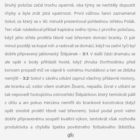
Druhý poločas začal trochu opatrně, oba týmy se nechtěly dopustit
chyby a byla znát jistá opatrnost. První vážnou šanci zaznamenal
Sokol, za který se v 60. minutě prezentoval pohlednou střelou Polák.
Ten však následoval příklad kapitána svého týmu z prvního poločasu,
když jeho střela prolétla těsně nad břevnem domácí branky. O pár
minut později se kopal roh a radovali se domácí, když na zadní tyči byl
dobře připravený jablonecký Štěpánek –
3:1
. V další části dramatu se
ale opět o body přihlásili hosté, když zhruba čtvrthodinku před
koncem propadl míč ve vápně k volnému Hundákovi a ten se zblízka
nemýlil –
3:2
! Sokol v závěru utkání zapnul všechny přídavné motory,
ale branka už, vzdor všem snahám Živanic, nepadla. Zvrat v utkání se
tak nepovedl hostujícímu ostrostřelci Štěpánkovi, který tentokrát pálil
z úhlu a ani pokus Herzána nemířil do brankové konstrukce (když
opět smolně prolétl těsně nad břevnem). Sokol podal proti velmi
dobře připravenému soupeři kvalitní výkon, tentokrát však rozhodla
produktivita a chyběla špetka pověstného fotbalového štěstíčka.
(JŠ)