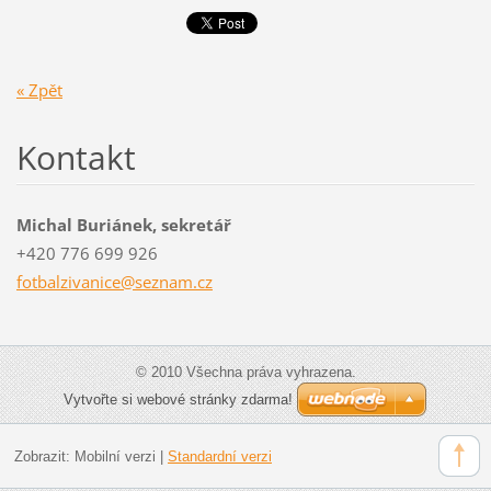
« Zpět
Kontakt
Michal Buriánek, sekretář
+420 776 699 926
fotbalzi
vanice@s
eznam.cz
© 2010 Všechna práva vyhrazena.
Vytvořte si webové stránky zdarma!
Zobrazit:
Mobilní verzi
|
Standardní verzi