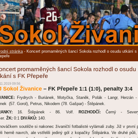
|
rss
odní stránka
-
Koncert promarněných šancí Sokola rozhodl o osudu utkání s
epeře
oncert promarněných šancí Sokola rozhodl o osudu
tkání s FK Přepeře
11.2019 09:56
J Sokol Živanice
– FK Přepeře 1:1 (1:0), penalty 3:4
VANICE:
Frydrych - Buriánek, Motyčka, Staněk, Polák - Langr, Herzán -
nek (57. Gorol), Petrus, Nikodem (78. Gašpar) - Štěpánek.
RANKY:
16. Štěpánek - 86. Volf.
ROZHODČÍ:
Černý - Severý
šer.
ŽK:
0:1
DIVÁKŮ:
140.
nováčkem soutěže si nakonec živaničtí fotbalisté vylámali zuby. Již v první p
li herně navrch, ale vstřelili jediný gól z kopačky Štěpánka. Ve druhé půli,