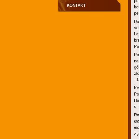
př
KONTAKT
ko
pe
Do
ve
La
br
Pe
Po
ne
gó
zl
-
1
Ke
Po
He
s 
Ro
js
je
z 