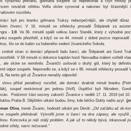
es výraznou převahu, gólmana soupeře už nepřekonali a čtyři minuty p
ncem nováček střelou Volfa skóre vyrovnal a nakonec byl šťastnější 
naltovém rozstřelu.
mácí byli pro branku gólmana Truksy nebezpečnější, ale chyběl důraz
lkém čtverci. V 16. minutě se střelecky prosadil Štěpánek za asiste
ngra -
1:0
. Ve 36. minutě spálil velkou šanci Staněk, který z výhodné poz
anku soupeře přestřelil, a když se ve 44. minutě z dobré pozice neprosadil 
trus, šlo se do kabin za hubeného vedení živanického Sokola.
 změně stran si domácí připravili řadu šancí, ale Štěpánek ani Gorol Tru
prostřelili. V 59 minutě si dokonce kapitán hostí Nesvadba málem vstřelil vlas
l, ale skóre se neměnilo. Živaničtí usilovali o druhý gól, který by definiti
omil odpor soupeře. Nepovedlo se, a když se v 86. minutě střelecky prosadil V
:1.
Na tento gól už Živanice nenašly odpověď.
 slovu přišel penaltový rozstřel, ale domácí dvakrát minuli branku (Petr
lák), soupeř neskóroval jen jednou (Volf). Úspěšní byli Nikodem, Goro
rzán. Podzimní část sezony zakončí Živanice v neděli 17. 11. 2019 (od 10:
Duklou Praha B. Dějištěm utkání budou Jirny, kde béčko Dukly našlo azyl. (
j
man Oliva
, trenér Živanic, hodnotil utkání pro Deník:
„Od začátku až do ko
me soupeře přehrávali. Vytvořili jsme si šancí na dva zápasy, ale využili 
dinou. Koncovka je náš stálý problém. A jak už to někdy bývá, inkasovali j
jediné střely, navíc tečované.“