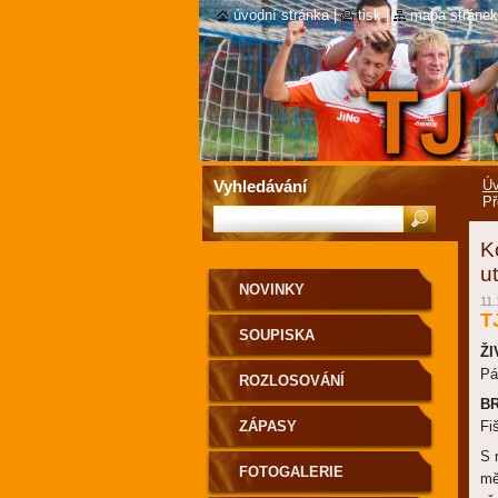
úvodní stránka
|
tisk
|
mapa stránek
Vyhledávání
Úv
Př
K
u
NOVINKY
11.
T
SOUPISKA
ŽI
Pá
ROZLOSOVÁNÍ
B
ZÁPASY
Fi
S 
FOTOGALERIE
mě