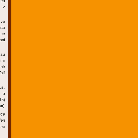
řed
i v
 ve
nce
ice
ani
ksu
tní
vně
olf
us,
l a
15)
ma
)
nce
jen
sme