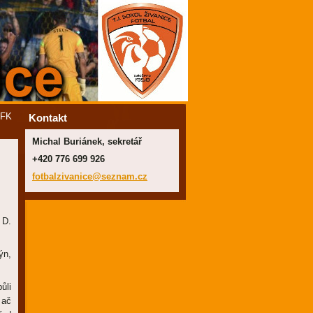
 FK
Kontakt
Michal Buriánek, sekretář
+420 776 699 926
fotbalzi
vanice@s
eznam.cz
 D.
n,
ůli
 ač