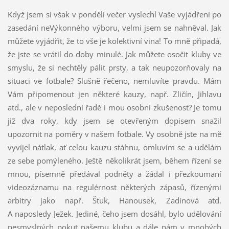
Když jsem si však v pondělí večer vyslechl Vaše vyjádření po
zasedání neVýkonného výboru, velmi jsem se nahněval. Jak
můžete vyjádřit, že to vše je kolektivní vina! To mně připadá,
že jste se vrátil do doby minulé. Jak můžete osočit kluby ve
smyslu, že si nechtěly pálit prsty, a tak neupozorňovaly na
situaci ve fotbale? Slušně řečeno, nemluvíte pravdu. Mám
Vám připomenout jen některé kauzy, např. Zličín, Jihlavu
atd., ale v neposlední řadě i mou osobní zkušenost? Je tomu
již dva roky, kdy jsem se otevřeným dopisem snažil
upozornit na poměry v našem fotbale. Vy osobně jste na mě
vyvíjel nátlak, ať celou kauzu stáhnu, omluvím se a udělám
ze sebe pomýleného. Ještě několikrát jsem, během řízení se
mnou, písemně předával podněty a žádal i přezkoumaní
videozáznamu na regulérnost některých zápasů, řízenými
arbitry jako např. Štuk, Hanousek, Zadinová atd.
A naposledy Ježek. Jediné, čeho jsem dosáhl, bylo udělování
nesmyslných pokut našemu klubu a dále nám v mnohých