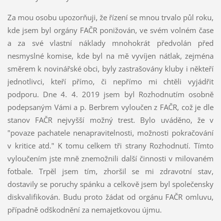
Za mou osobu upozorňuji, že řízení se mnou trvalo půl roku,
kde jsem byl orgány FAČR ponižován, ve svém volném čase
a za své vlastní náklady mnohokrát předvolán před
nesmyslné komise, kde byl na mě vyvíjen nátlak, zejména
směrem k novinářské obci, byly zastrašovány kluby i někteří
jednotlivci, kteří přímo, či nepřímo mi chtěli vyjádřit
podporu. Dne 4. 4. 2019 jsem byl Rozhodnutím osobně
podepsaným Vámi a p. Berbrem vyloučen z FAČR, což je dle
stanov FAČR nejvyšší možný trest. Bylo uváděno, že v
"povaze pachatele nenapravitelnosti, možnosti pokračování
v kritice atd." K tomu celkem tři strany Rozhodnutí. Tímto
vyloučením jste mně znemožnili další činnosti v milovaném
fotbale. Trpěl jsem tím, zhoršil se mi zdravotní stav,
dostavily se poruchy spánku a celkově jsem byl společensky
diskvalifikován. Budu proto žádat od orgánu FAČR omluvu,
případně odškodnění za nemajetkovou újmu.