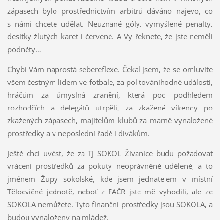
zápasech bylo prostřednictvím arbitrů dáváno najevo, co
s námi chcete udělat. Neuznané góly, vymyšlené penalty,
desítky žlutých karet i červené. A Vy řeknete, že jste neměli
podněty…
Chybí Vám naprostá sebereflexe. Čekal jsem, že se omluvíte
všem čestným lidem ve fotbale, za politováníhodné události,
hráčům za úmyslná zranění, která pod podhledem
rozhodčích a delegátů utrpěli, za zkažené víkendy po
zkažených zápasech, majitelům klubů za marně vynaložené
prostředky a v neposlední řadě i divákům.
Ještě chci uvést, že za TJ SOKOL Živanice budu požadovat
vrácení prostředků za pokuty neoprávněně udělené, a to
jménem Župy sokolské, kde jsem jednatelem v místní
Tělocvičné jednotě, neboť z FAČR jste mě vyhodili, ale ze
SOKOLA nemůžete. Tyto finanční prostředky jsou SOKOLA, a
budou vynaloženy na mládež.