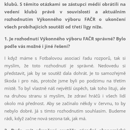
klubů. S těmito otázkami se zástupci médií obrátili na
vedení klubů právě v souvislosti a aktuálním
rozhodnutím Výkonného výboru FAČR o ukončení
všech probíhajících soutěží od třetí ligy níže.
1. Je rozhodnutí Výkonného výboru FAČR správné? Bylo
podle vás možné i jiné řešení?
I když máme s Fotbalovou asociací řadu rozporů, tak si
myslím, že toto rozhodnutí je správné. Nedovedu si
představit, jak by se soutěž dala dohrát. Je to samozřejmě
škoda i pro nás, protože jsme byli po podzimu na třetím
místě. To byl vlastně náš největší úspěch, tak toho lituji, ale
na druhou stranu si myslím, že zdraví hráčů i všech lidí
okolo má přednost. Aby se začínalo někdy v červnu, to by
nebylo dobré. Já s tímto rozhodnutím souhlasím. Budeme
rádi, když začne nová sezona tak, jak má.