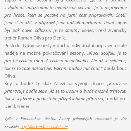
s vládními nařízeními, to nemůžeme ovlivnit. Je to nepříjemné
pro hráče, kteří se poctivě na jarní část připravovali. Chtěli
jsme si to užít, v přípravě jsme udělali maximum. První zápas
byl pak navíc odložen, je to smutný konec,“
řekl živanický
trenér Roman Oliva pro Deník.
Poslední týdny se nesly v duchu individuální přípravy a stále
naděje na možné pokračování sezony.
„Kluci doufali, je to
pro ně celkem rána. A celkem demotivující. Ale až se sejdeme,
tak se to zase nastartuje. Všichni budou mít chuť,“
doufá kouč
Oliva.
Kdy to bude? Co dál? Záleží na vývoji situace.
„Každý se
připravuje podle sebe. Až se to uvolní a bude možné trénovat,
tak se sejdeme a podle toho přizpůsobíme přípravu,“
dodal pro
Deník trenér.
Vyšlo v Pardubickém deníku. Autory jednotlivých rozhovorů je více
celý článek můžete nalézt zde
novinářů,