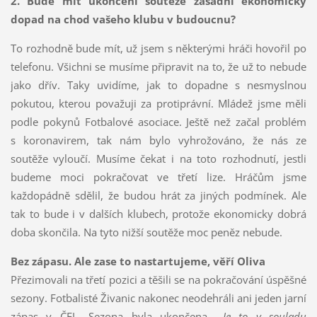
2. Bude mít ukončení soutěže zásadní ekonomický
dopad na chod vašeho klubu v budoucnu?
To rozhodně bude mít, už jsem s některými hráči hovořil po
telefonu. Všichni se musíme připravit na to, že už to nebude
jako dřív. Taky uvidíme, jak to dopadne s nesmyslnou
pokutou, kterou považuji za protiprávní. Mládež jsme měli
podle pokynů Fotbalové asociace. Ještě než začal problém
s koronavirem, tak nám bylo vyhrožováno, že nás ze
soutěže vyloučí. Musíme čekat i na toto rozhodnutí, jestli
budeme moci pokračovat ve třetí lize. Hráčům jsme
každopádně sdělil, že budou hrát za jiných podmínek. Ale
tak to bude i v dalších klubech, protože ekonomicky dobrá
doba skončila. Na tyto nižší soutěže moc peněz nebude.
Bez zápasu. Ale zase to nastartujeme, věří Oliva
Přezimovali na třetí pozici a těšili se na pokračování úspěšné
sezony. Fotbalisté Živanic nakonec neodehráli ani jeden jarní
zápas v ČFL. Sezona byla ukončena.
„Je to v souladu