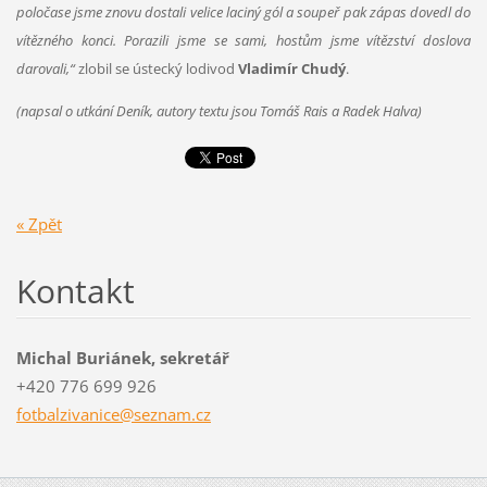
poločase jsme znovu dostali velice laciný gól a soupeř pak zápas dovedl do
vítězného konci. Porazili jsme se sami, hostům jsme vítězství doslova
darovali,“
zlobil se ústecký lodivod
Vladimír Chudý
.
(napsal o utkání Deník, autory textu jsou Tomáš Rais a Radek Halva)
« Zpět
Kontakt
Michal Buriánek, sekretář
+420 776 699 926
fotbalzi
vanice@s
eznam.cz