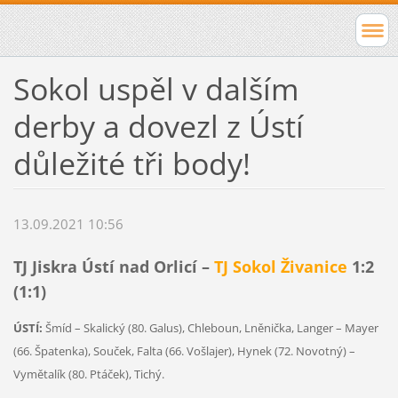
Sokol uspěl v dalším
derby a dovezl z Ústí
důležité tři body!
13.09.2021 10:56
TJ Jiskra Ústí nad Orlicí –
TJ Sokol Živanice
1:2
(1:1)
ÚSTÍ:
Šmíd – Skalický (80. Galus), Chleboun, Lněnička, Langer – Mayer
(66. Špatenka), Souček, Falta (66. Vošlajer), Hynek (72. Novotný) –
Vymětalík (80. Ptáček), Tichý.