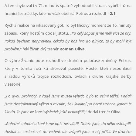
A ten chyboval i v 71. minutě, špatně vyhodnotil situaci, vyběhl až na
hranici šestnáctky, kde ho však obehrál Petrus a rozhodl –
2:1
.
Rychlá reakce na inkasovaný gól. To byl klíčový moment ze 16. minuty
zápasu, který hostům dodal jistotu.
„Po celý zápas jsme měli více ze hry.
Pokud bychom nevyrovnali, čekala by nás hra do plných, to by mohl být
problém,“
řekl živanický trenér
Roman Oliva
.
O výhře Živanic poté rozhodl ve druhém poločase zmíněný Petrus,
který v tomto ročníku skóroval pošesté. Hosté, kteří nesouhlasili
s řadou výroků trojice rozhodčích, ovládli i druhé krajské derby
v sezoně.
„Po dvou prohrách v řadě jsme museli vyhrát, bylo to velmi těžké. Podali
jsme disciplinovaný výkon a myslím, že i kvalitní po herní stránce. Jenom je
škoda, že jsme ke konci výsledek ještě nenavýšili,“
dodal trenér Oliva.
„Bohužel sobotní utkání jsme opět nezvládli. Dobře jsme do něho vstoupili,
dostali se zaslouženě do vedení, ale vzápětí jsme o něj přišli. Ve druhém