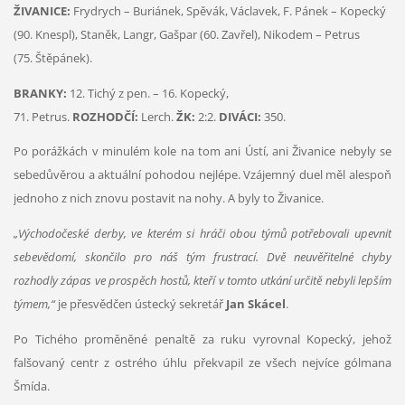
ŽIVANICE:
Frydrych – Buriánek, Spěvák, Václavek, F. Pánek – Kopecký
(90. Knespl), Staněk, Langr, Gašpar (60. Zavřel), Nikodem – Petrus
(75. Štěpánek).
BRANKY:
12. Tichý z pen. – 16. Kopecký,
71. Petrus.
ROZHODČÍ:
Lerch.
ŽK:
2:2.
DIVÁCI:
350.
Po porážkách v minulém kole na tom ani Ústí, ani Živanice nebyly se
sebedůvěrou a aktuální pohodou nejlépe. Vzájemný duel měl alespoň
jednoho z nich znovu postavit na nohy. A byly to Živanice.
„Východočeské derby, ve kterém si hráči obou týmů potřebovali upevnit
sebevědomí, skončilo pro náš tým frustrací. Dvě neuvěřitelné chyby
rozhodly zápas ve prospěch hostů, kteří v tomto utkání určitě nebyli lepším
týmem,“
je přesvědčen ústecký sekretář
Jan Skácel
.
Po Tichého proměněné penaltě za ruku vyrovnal Kopecký, jehož
falšovaný centr z ostrého úhlu překvapil ze všech nejvíce gólmana
Šmída.