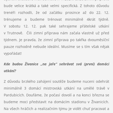
bude velice krátká a také velmi specifická. Z tohoto důvodu
trenéři rozhodli, že od začátku prosince až do 22. 12.
trénujeme a budeme trénovat minimálně 4krát týdně.
V sobotu 12. 12. pak také sehrajeme přátelské utkání
v Trutnově. Čili zimní příprava nám začala vlastně už před
týdnem. Je pravda, že zimní příprava po takřka dvouměsíční
pauze
rozhodně nebude ideální
. Musíme se s tím však nějak
vypořádat!
Kde budou Živanice „na jaře“ sehrávat svá (první) domácí
utkání?
Z důvodu brzkého zahájení soutěže budeme nuceni odehrát
minimálně 3 domácí mistrovská utkání na umělé trávě v
Pardubicích. Doufáme, že počasí dovolí a na konci března se
budeme moci představit na domácím stadionu v Živanicích.
Na všech hráčích a realizačním týmu je vidět chuť pracovat a