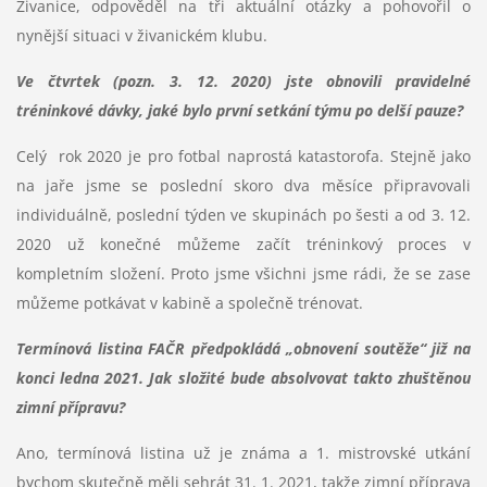
Živanice, odpověděl na tři aktuální otázky a pohovořil o
nynější situaci v živanickém klubu.
Ve čtvrtek (pozn. 3. 12. 2020) jste obnovili pravidelné
tréninkové dávky, jaké bylo první setkání týmu po delší pauze?
Celý rok 2020 je pro fotbal naprostá katastorofa. Stejně jako
na jaře jsme se poslední skoro dva měsíce připravovali
individuálně, poslední týden ve skupinách po šesti a od 3. 12.
2020 už konečné můžeme začít tréninkový proces v
kompletním složení. Proto jsme všichni jsme rádi, že se zase
můžeme potkávat v kabině a společně trénovat.
Termínová listina FAČR předpokládá „obnovení soutěže“ již na
konci ledna 2021. Jak složité bude absolvovat takto zhuštěnou
zimní přípravu?
Ano, termínová listina už je známa a 1. mistrovské utkání
bychom skutečně měli sehrát 31. 1. 2021, takže zimní příprava