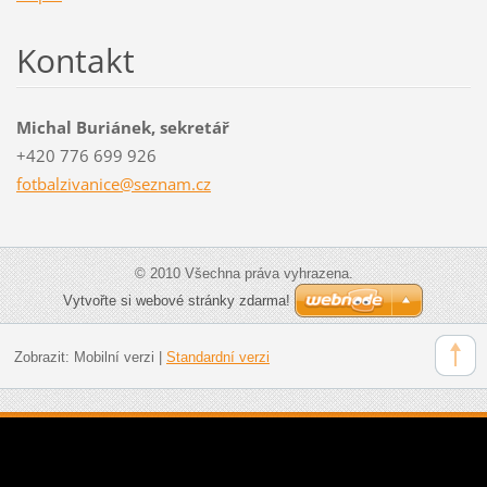
Kontakt
Michal Buriánek, sekretář
+420 776 699 926
fotbalzi
vanice@s
eznam.cz
© 2010 Všechna práva vyhrazena.
Vytvořte si webové stránky zdarma!
Zobrazit:
Mobilní verzi
|
Standardní verzi