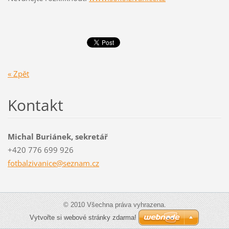
« Zpět
Kontakt
Michal Buriánek, sekretář
+420 776 699 926
fotbalzi
vanice@s
eznam.cz
© 2010 Všechna práva vyhrazena.
Vytvořte si webové stránky zdarma!