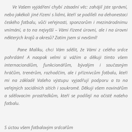
Ve Vašem vyj
ádření chybí zásadní věc: zahájil jste správní,
nebo jakékoli jiné řízení s lidmi, kteří se podíleli na dehonestaci
českého fotbalu, vůči veřejnosti, sponzorům i mezinárodnímu
vnímání, a to na nejvyšší – Vámi řízené úrovni, ale i na úrovni
některých krajů a okresů? Zatím jsem si nevšiml!
Pane Malíku, chci Vám sdělit, že V
ámi z celého srdce
pohrdám! A naopak velmi si vážím a děkuji tímto všem
internacionálům, funkcionářům, bývalým i současným
hráčům, trenérům, rozhodčím, ale i příznivcům fotbalu, kteří
mi na základě Vašeho výstupu vyjadřují podporu a to na
veřejných sociálních sítích i soukromě. Děkuji všem novinářům
a sdělovacím prostředkům, kteří se podílejí na očistě našeho
fotbalu.
S úctou všem fotbalov
ým srdcařům