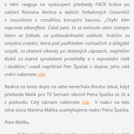
v něm reaguje na vystoupení předsedy FAČR krátce po
zatčení Romana Berbra a dalších fotbalových činovníků
v souvislosti s rozsáhlou korupční kauzou.
„Chybí Vám
naprostá sebereflexe. Čekal jsem, že se omluvíte všem čestným
lidem ve fotbale, za politováníhodné události, hráčům za
úmyslná zranění, která pod podhledem rozhodčích a delegátů
utrpěli, za zkažené víkendy po zkažených zápasech, majitelům
klubů za marně vynaložené prostředky a v neposlední řadě
i divákům,“
uvedl například Petr Špaček v dopise. Jeho celé
znění naleznete
zde
.
Reakce na tento dopis na sebe nenechala dlouho čekat, když
předseda Malík pro TV Seznam obvinil Petra Špačka ze lži a
z podvodu. Celý záznam naleznete
zde
. V reakci na tato
silná slova Martina Malíka uveřejňujeme reakci Petra Špačka.
Pane Malíku,