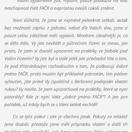
Vaš
ím vyjádřením jste, myslím, pouze poukázal na Vaši
neschopnost řídit FAČR a naprostou nevůli cokoli změnit.
Není důležit
é, že jsme se nejméně jedenkrát setkali, avšak
bez možnosti zápisu z jednání, neboť dle Vašich slov, jsme si
pouze celou záležitost měli vyjasnit. Mnohem závažnější je, co
se dělo dále. Vy jste nevěděl o půlročním řízení se mnou, jen
proto, že jsem si dovolil upozornit na praktiky ve fotbale pod
Vaším řízením? Vy jste byl a stále ještě jste předseda! Víte o tom,
že pod třístránkovým rozhodnutím o tom, že poškozuji dobré
jméno FAČR, proto musím být příkladně potrestán, tím pádem
vyloučen, jste právě Vy (společně s Berbrem) podepsán vlastní
rukou? Vy nevíte, že jsem upozorňoval na praktiky, které se nyní
potvrdily? Kde je nyní Vaše „dobré jméno FAČR“? A jen pro
pořádek, už nikdy bych se s Vámi setkat nechtěl!
Co se týče pokut i zde je všechno jinak. Pokuty za ml
ádež
jsme dostali, přestože jsme měli přípravku vlastní a další tři
mužstva jako souklubí, což herní propozice Vámi vydané pro