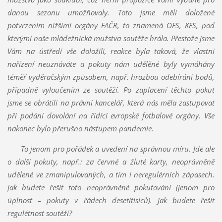
danou sezonu umožňovaly. Toto jsme měli doložené
potvrzením nižšími orgány FAČR, to znamená OFS, KFS, pod
kterými naše mládežnická mužstva soutěže hrála. Přestože jsme
Vám na ústředí vše doložili, reakce byla taková, že vlastní
nařízení neuznáváte a pokuty nám udělěné byly vymáhány
téměř vyděračským způsobem, např. hrozbou odebírání bodů,
případně vyloučením ze soutěží. Po zaplacení těchto pokut
jsme se obrátili na právní kancelář, která nás měla zastupovat
při podání dovolání na řídící evropské fotbalové orgány. Vše
nakonec bylo přerušno nástupem pandemie.
To jenom pro poř
ádek a uvedení na správnou míru. Jde ale
o další pokuty, např.: za červné a žluté karty, neoprávněně
udělené ve zmanipulovaných, a tím i neregulérních zápasech.
Jak budete řešit toto neoprávněné pokutování (jenom pro
úplnost – pokuty v řádech desetitisíců). Jak budete řešit
regulétnost soutěží?