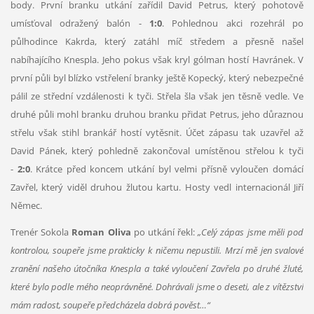
body. První branku utkání zařídil David Petrus, který pohotově
umísťoval odražený balón -
1:0
. Pohlednou akci rozehrál po
půlhodince Kakrda, který zatáhl míč středem a přesně našel
nabíhajícího Knespla. Jeho pokus však kryl gólman hostí Havránek. V
první půli byl blízko vstřelení branky ještě Kopecký, který nebezpečné
pálil ze střední vzdálenosti k tyči. Střela šla však jen těsně vedle. Ve
druhé půli mohl branku druhou branku přidat Petrus, jeho důraznou
střelu však stihl brankář hostí vytěsnit. Účet zápasu tak uzavřel až
David Pánek, který pohledně zakončoval umístěnou střelou k tyči
-
2:0
. Krátce před koncem utkání byl velmi přísně vyloučen domácí
Zavřel, který viděl druhou žlutou kartu. Hosty vedl internacionál Jiří
Němec.
Trenér Sokola
Roman Oliva
po utkání řekl:
„Celý zápas jsme měli pod
kontrolou, soupeře jsme prakticky k ničemu nepustili. Mrzí mě jen svalové
zranění našeho útočníka Knespla a také vyloučení Zavřela po druhé žluté,
které bylo podle mého neoprávněné. Dohrávali jsme o deseti, ale z vítězství
mám radost, soupeře předcházela dobrá pověst…“