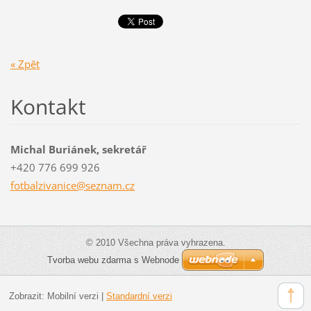
« Zpět
Kontakt
Michal Buriánek, sekretář
+420 776 699 926
fotbalzi
vanice@s
eznam.cz
© 2010 Všechna práva vyhrazena.
Tvorba webu zdarma s Webnode
Zobrazit:
Mobilní verzi
|
Standardní verzi