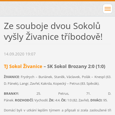
Ze souboje dvou Sokolů
vyšly Živanice tříbodově!
14.09.2020 19:07
TJ Sokol Živanice
– SK Sokol Brozany 2:0 (1:0)
ŽIVANICE
: Frydrych – Buriánek, Staněk, Václavek, Polák – Knespl (63.
D. Pánek), Langr, Zavřel, Kakrda, Kopecký – Petrus (83. Spěvák).
BRANKY:
25. Petrus, 71. D.
Pánek.
ROZHODČÍ:
Vychodil.
ŽK:
4:4.
ČK:
1:0 (82. Zavřel).
DIVÁCI:
95.
Domácí byli v utkání lepším týmem a připsali si zcela zasloužené tři