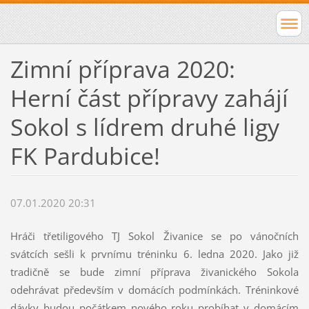
Zimní příprava 2020:
Herní část přípravy zahájí
Sokol s lídrem druhé ligy
FK Pardubice!
07.01.2020 20:31
Hráči třetiligového TJ Sokol Živanice se po vánočních
svátcích sešli k prvnímu tréninku 6. ledna 2020. Jako již
tradičně se bude zimní příprava živanického Sokola
odehrávat především v domácích podmínkách. Tréninkové
dávky budou počátkem nového roku probíhat v domácím