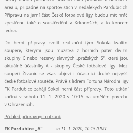
areálu, případně na sportovištích v nedalekých Pardubicích.
Přípravu na jarní část České fotbalové ligy budou mít hráči
zpestřenu také o soustředění v Krkonoších, a to koncem
ledna.
Do herní přípravy zvolil realizační tým Sokola kvalitní
soupeře, kterými jsou mužstva z horních pater divizní
skupiny C nebo rezervy slavných „pražských S“, které jsou
aktuálně účastníky A - skupiny České fotbalové ligy. Mezi
soupeři Živanic se však objeví i účastníci druhé nejvyšší
české fotbalové soutěže. Právě s lídrem Fortuna Národní ligy
FK Pardubice zahájí Sokol herní část přípravy. Toto utkání
začíná v sobotu 11. 1. 2020 v 10:15 na umělém povrchu
v Ohrazenicíh.
Přehled přípravných utkání:
FK Pardubice „A“
so 11. 1. 2020, 10:15 (UMT