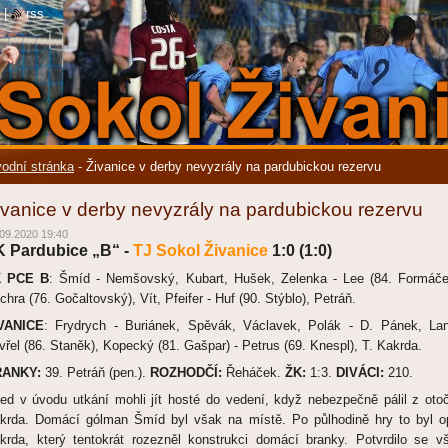
|
rss
odní stránka
-
Živanice v derby nevyzrály na pardubickou rezervu
ivanice v derby nevyzrály na pardubickou rezervu
09.2020 19:40
K Pardubice „B“ -
TJ Sokol Živanice
1:0 (1:0)
K PCE B
: Šmíd - Nemšovský, Kubart, Hušek, Zelenka - Lee (84. Formáče
chra (76. Gočaltovský), Vít, Pfeifer - Huf (90. Stýblo), Petráň.
VANICE
: Frydrych - Buriánek, Spěvák, Václavek, Polák - D. Pánek, Lan
vřel (86. Staněk), Kopecký (81. Gašpar) - Petrus (69. Knespl), T. Kakrda.
RANKY:
39. Petráň (pen.).
ROZHODČÍ:
Řeháček.
ŽK:
1:3.
DIVÁCI:
210.
ed v úvodu utkání mohli jít hosté do vedení, když nebezpečně pálil z oto
krda. Domácí gólman Šmíd byl však na místě. Po půlhodině hry to byl o
krda, který tentokrát rozezněl konstrukci domácí branky. Potvrdilo se v