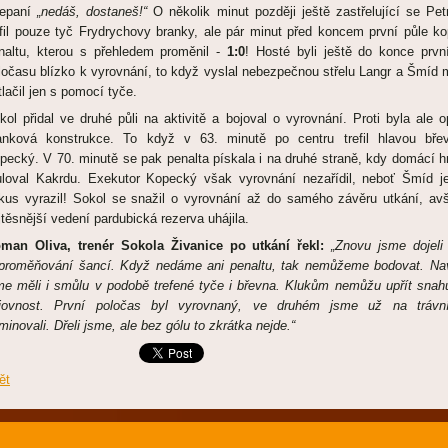
řepaní
„nedáš, dostaneš!“
O několik minut později ještě zastřelující se Pet
efil pouze tyč Frydrychovy branky, ale pár minut před koncem první půle ko
naltu, kterou s přehledem proměnil -
1:0
! Hosté byli ještě do konce prvn
ločasu blízko k vyrovnání, to když vyslal nebezpečnou střelu Langr a Šmíd 
tlačil jen s pomocí tyče.
kol přidal ve druhé půli na aktivitě a bojoval o vyrovnání. Proti byla ale o
anková konstrukce. To když v 63. minutě po centru trefil hlavou bře
pecký. V 70. minutě se pak penalta pískala i na druhé straně, kdy domácí h
uloval Kakrdu. Exekutor Kopecký však vyrovnání nezařídil, neboť Šmíd j
kus vyrazil! Sokol se snažil o vyrovnání až do samého závěru utkání, av
jtěsnější vedení pardubická rezerva uhájila.
man Oliva, trenér Sokola Živanice po utkání řekl:
„Znovu jsme dojeli
proměňování šancí. Když nedáme ani penaltu, tak nemůžeme bodovat. Na
me měli i smůlu v podobě trefené tyče i břevna. Klukům nemůžu upřít snah
jovnost. První poločas byl vyrovnaný, ve druhém jsme už na trávn
minovali. Dřeli jsme, ale bez gólu to zkrátka nejde.“
ět