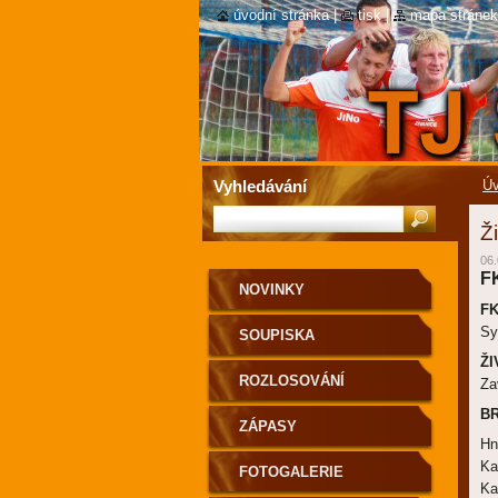
úvodní stránka
|
tisk
|
mapa stránek
Vyhledávání
Úv
Ž
06.
F
NOVINKY
F
Sy
SOUPISKA
ŽI
ROZLOSOVÁNÍ
Za
B
ZÁPASY
Hn
Ka
FOTOGALERIE
Ka