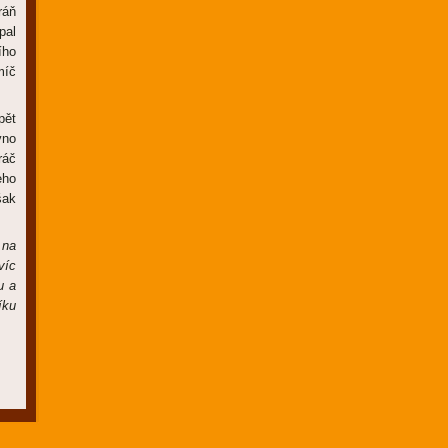
ráň
pal
ího
míč
pět
vno
ráč
eho
šak
 na
víc
u a
íku