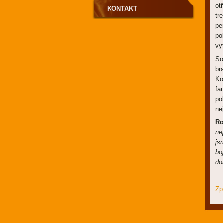
ot
KONTAKT
tr
pe
po
vy
So
br
Ko
fa
po
ne
Ro
ne
js
bo
do
Zp