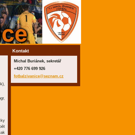
Kontakt
Michal Buriánek, sekretář
+420 776 699 926
fotbalzi
vanice@s
eznam.cz
k),
gr,
čky
pět
šak