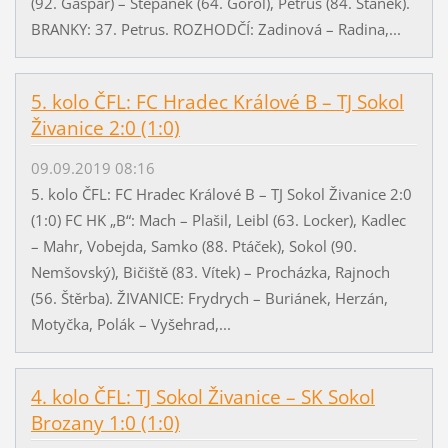
(92. Gašpar) – Štěpánek (64. Gorol), Petrus (84. Staněk).
BRANKY: 37. Petrus. ROZHODČÍ: Zadinová – Radina,...
5. kolo ČFL: FC Hradec Králové B – TJ Sokol
Živanice 2:0 (1:0)
09.09.2019 08:16
5. kolo ČFL: FC Hradec Králové B – TJ Sokol Živanice 2:0
(1:0) FC HK „B“: Mach – Plašil, Leibl (63. Locker), Kadlec
– Mahr, Vobejda, Samko (88. Ptáček), Sokol (90.
Nemšovský), Bičiště (83. Vítek) – Procházka, Rajnoch
(56. Štěrba). ŽIVANICE: Frydrych – Buriánek, Herzán,
Motyčka, Polák – Vyšehrad,...
4. kolo ČFL: TJ Sokol Živanice – SK Sokol
Brozany 1:0 (1:0)