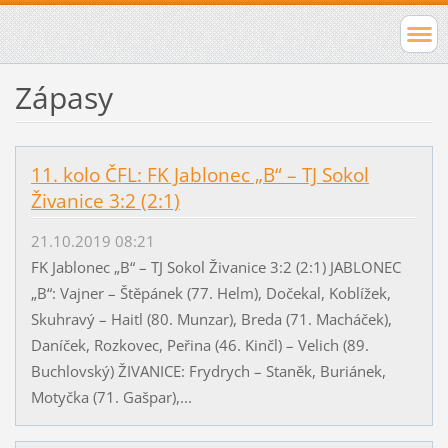
Zápasy
11. kolo ČFL: FK Jablonec „B“ – TJ Sokol
Živanice 3:2 (2:1)
21.10.2019 08:21
FK Jablonec „B“ – TJ Sokol Živanice 3:2 (2:1) JABLONEC
„B“: Vajner – Štěpánek (77. Helm), Dočekal, Koblížek,
Skuhravý – Haitl (80. Munzar), Breda (71. Macháček),
Daníček, Rozkovec, Peřina (46. Kinčl) – Velich (89.
Buchlovský) ŽIVANICE: Frydrych – Staněk, Buriánek,
Motyčka (71. Gašpar),...