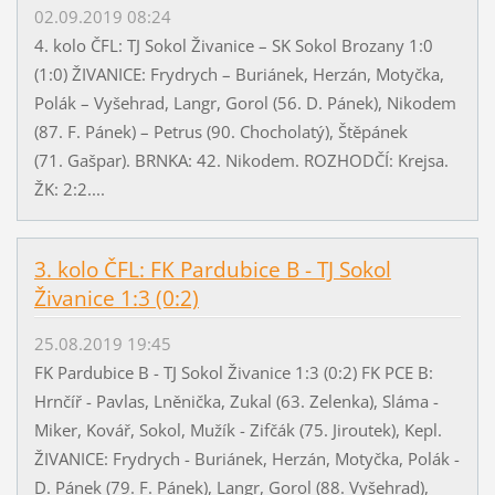
02.09.2019 08:24
4. kolo ČFL: TJ Sokol Živanice – SK Sokol Brozany 1:0
(1:0) ŽIVANICE: Frydrych – Buriánek, Herzán, Motyčka,
Polák – Vyšehrad, Langr, Gorol (56. D. Pánek), Nikodem
(87. F. Pánek) – Petrus (90. Chocholatý), Štěpánek
(71. Gašpar). BRNKA: 42. Nikodem. ROZHODČÍ: Krejsa.
ŽK: 2:2....
3. kolo ČFL: FK Pardubice B - TJ Sokol
Živanice 1:3 (0:2)
25.08.2019 19:45
FK Pardubice B - TJ Sokol Živanice 1:3 (0:2) FK PCE B:
Hrnčíř - Pavlas, Lněnička, Zukal (63. Zelenka), Sláma -
Miker, Kovář, Sokol, Mužík - Zifčák (75. Jiroutek), Kepl.
ŽIVANICE: Frydrych - Buriánek, Herzán, Motyčka, Polák -
D. Pánek (79. F. Pánek), Langr, Gorol (88. Vyšehrad),