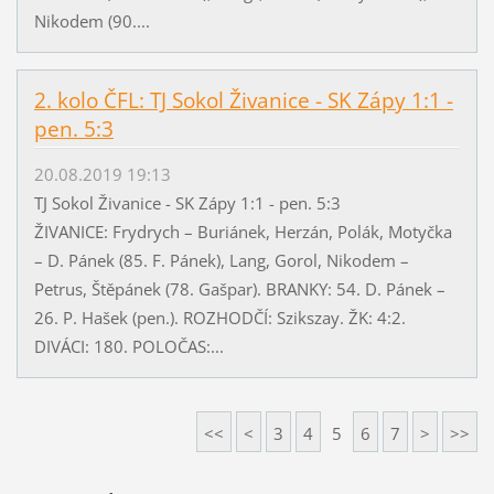
Nikodem (90....
2. kolo ČFL: TJ Sokol Živanice - SK Zápy 1:1 -
pen. 5:3
20.08.2019 19:13
TJ Sokol Živanice - SK Zápy 1:1 - pen. 5:3
ŽIVANICE: Frydrych – Buriánek, Herzán, Polák, Motyčka
– D. Pánek (85. F. Pánek), Lang, Gorol, Nikodem –
Petrus, Štěpánek (78. Gašpar). BRANKY: 54. D. Pánek –
26. P. Hašek (pen.). ROZHODČÍ: Szikszay. ŽK: 4:2.
DIVÁCI: 180. POLOČAS:...
<<
<
3
4
5
6
7
>
>>