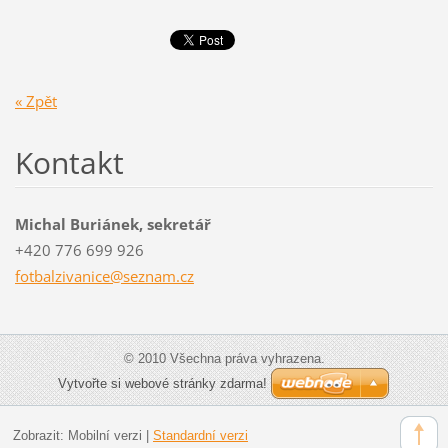
« Zpět
Kontakt
Michal Buriánek, sekretář
+420 776 699 926
fotbalzi
vanice@s
eznam.cz
© 2010 Všechna práva vyhrazena.
Vytvořte si webové stránky zdarma!
Zobrazit:
Mobilní verzi
|
Standardní verzi