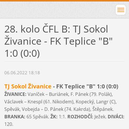
28. kolo ČFL B: TJ Sokol
Živanice - FK Teplice "B"
1:0 (0:0)
06.06.2022 18:18
TJ Sokol Živanice
- FK Teplice "B" 1:0 (0:0)
ŽIVANICE:
Vaníček – Buriánek, F. Pánek (79. Polák),
Václavek – Knespl (61. Nikodem), Kopecký, Langr (C),
Spěvák, Vobejda – D. Pánek (74. Kakrda), Štěpánek.
BRANKA:
65 Spěvák.
ŽK:
1:1.
ROZHODČÍ:
Ježek.
DIVÁCI:
120.