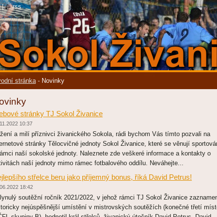
|
rss
odní stránka
-
Novinky
ovinky
bové stránky TJ Sokol Živanice
11.2022 10:37
žení a milí příznivci živanického Sokola, rádi bychom Vás tímto pozvali na
ternetové stránky Tělocvičné jednoty Sokol Živanice, které se věnují sportová
rámci naší sokolské jednoty. Naleznete zde veškeré informace a kontakty o
tivitách naší jednoty mimo rámec fotbalového oddílu. Neváhejte...
jlepšího střelce beru jako příjemný bonus, říká David Petrus!
06.2022 18:42
lynulý soutěžní ročník 2021/2022, v jehož rámci TJ Sokol Živanice zazname
storicky nejúspěšnější umístění v mistrovských soutěžích (konečné třetí mís
ČFL skupiny B), hodnotil král střelců, živanický útočník David Petrus. David