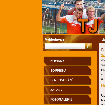
úvodní stránka
|
tisk
|
mapa stránek
Vyhledávání
Úv
N
We
27.
NOVINKY
Vá
in
SOUPISKA
v 
ak
ROZLOSOVÁNÍ
Ne
ZÁPASY
28.
Up
FOTOGALERIE
hi
v 