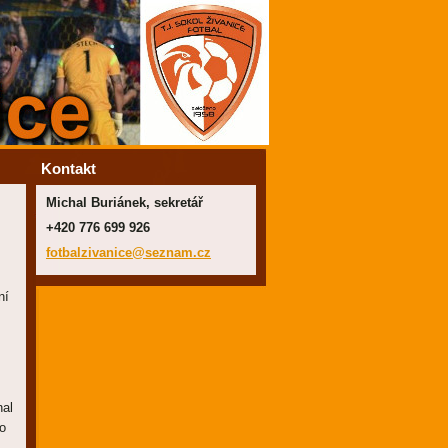
Kontakt
Michal Buriánek, sekretář
+420 776 699 926
fotbalzi
vanice@s
eznam.cz
ní
nal
to