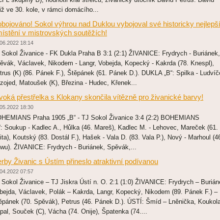
tiž ve 30. kole, v rámci domácího...
bojováno! Sokol výhrou nad Duklou vybojoval své historicky nejlepš
ístění v mistrovských soutěžích!
06.2022 18:14
 Sokol Živanice - FK Dukla Praha B 3:1 (2:1) ŽIVANICE: Frydrych - Buriánek,
ěvák, Václavek, Nikodem - Langr, Vobejda, Kopecký - Kakrda (78. Knespl),
trus (K) (86. Pánek F.), Štěpánek (61. Pánek D.). DUKLA „B“: Spilka - Ludvíč
zojed, Matoušek (K), Březina - Hudec, Křenek...
voká přestřelka s Klokany skončila vítězně pro živanické barvy!
05.2022 18:30
HEMIANS Praha 1905 „B“ - TJ Sokol Živanice 3:4 (2:2) BOHEMIANS
“: Soukup - Kadlec A., Hůlka (46. Mareš), Kadlec M. - Lehovec, Mareček (61.
ita), Koutský (83. Dostál F.), Hašek - Vala D. (83. Vala P.), Nový - Marhoul (4
wu). ŽIVANICE: Frydrych - Buriánek, Spěvák,...
rby Živanic s Ústím přineslo atraktivní podívanou
04.2022 07:57
 Sokol Živanice – TJ Jiskra Ústí n. O. 2:1 (1:0) ŽIVANICE: Frydrych – Burián
bejda, Václavek, Polák – Kakrda, Langr, Kopecký, Nikodem (89. Pánek F.) –
ěpánek (70. Spěvák), Petrus (46. Pánek D.). ÚSTÍ: Šmíd – Lněnička, Koukola
pal, Souček (C), Vácha (74. Onije), Špatenka (74....