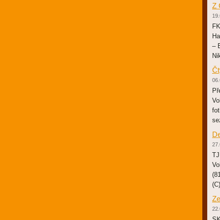
Z 
19.
FK
Ha
– 
Ni
Čt
06.
Př
Vo
fo
se
De
27.
TJ
Vo
(8
(C
Ze
22.
SK