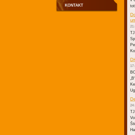
KONTAKT
to
Do
um
21.
TJ
Sp
Pe
Ko
Di
17.
BO
„B
Ke
Ug
De
24.
TJ
Vo
Št
Ha