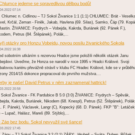
Chlumce jedeme se spravedlivou dělbou bodů!
04.2022 07:14
 Chlumec n. Cidlinou – TJ Sokol Živanice 1:1 (1:1) CHLUMEC: Brát - Veselka
vel, Krčál, Zeman - Finěk, Jakab, Havlena (69. Silas), Samko, Čáp (79. Kopá
Bastin. ŽIVANICE: Frydrych – Vobejda, Kakrda, Buriánek (92. Pánek F.),
kodem, Petrus (84. Štěpánek), Polák,...
yři otázky pro Honzu Vobejdu, novou posilu živanického Sokola
04.2022 16:38
ed sobotním utkáním s rezervou Hradce jsme položili několik otázek Janu
bejdovi. Uveďme, že Honza se narodil v roce 1995 v Hradci Králové. Svoji
tbalovou kariéru převážně strávil v klubu FC Hradec Králové, kde se v průběh
zony 2014/15 dokonce propracoval do prvního mužstva....
rby je naše! David Petrus v něm zaznamenal hattrick!
03.2022 20:58
 Sokol Živanice - FK Pardubice B 5:0 (3:0) ŽIVANICE: Frydrych – Spěvák,
bejda, Kakrda, Buriánek, Nikodem (68. Knespl), Petrus (52. Štěpánek), Polák
1. F. Pánek), Václavek, Langr (C), Kopecký (68. D. Pánek). FKP "B": Letáček
) – Lupač, Halász, Mareš (89. Stýblo),...
 Záp bez bodu. Sokol nevyužil své šance!
03.2022 17:45
 Zápy – TJ Sokol Živanice 3:2 (2:1) ZÁPY: Hrubeš – Sváta, Duben, Růžek,