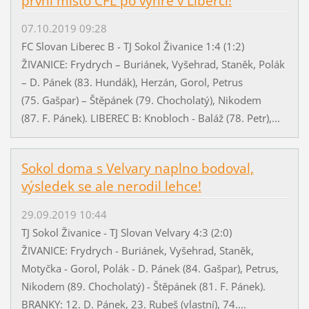
první místo ČFL po výhře v Liberci!
07.10.2019 09:28
FC Slovan Liberec B - TJ Sokol Živanice 1:4 (1:2)
ŽIVANICE: Frydrych – Buriánek, Vyšehrad, Staněk, Polák
– D. Pánek (83. Hundák), Herzán, Gorol, Petrus
(75. Gašpar) – Štěpánek (79. Chocholatý), Nikodem
(87. F. Pánek). LIBEREC B: Knobloch - Baláž (78. Petr),...
Sokol doma s Velvary naplno bodoval,
výsledek se ale nerodil lehce!
29.09.2019 10:44
TJ Sokol Živanice - TJ Slovan Velvary 4:3 (2:0)
ŽIVANICE: Frydrych - Buriánek, Vyšehrad, Staněk,
Motyčka - Gorol, Polák - D. Pánek (84. Gašpar), Petrus,
Nikodem (89. Chocholatý) - Štěpánek (81. F. Pánek).
BRANKY: 12. D. Pánek, 23. Rubeš (vlastní), 74....