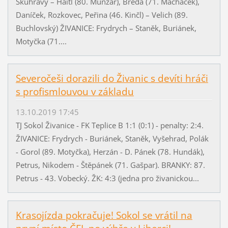
Skuhravý – Haitl (80. Munzar), Breda (71. Macháček),
Daníček, Rozkovec, Peřina (46. Kinčl) – Velich (89.
Buchlovský) ŽIVANICE: Frydrych – Staněk, Buriánek,
Motyčka (71....
Severočeši dorazili do Živanic s devíti hráči
s profismlouvou v základu
13.10.2019 17:45
TJ Sokol Živanice - FK Teplice B 1:1 (0:1) - penalty: 2:4.
ŽIVANICE: Frydrych - Buriánek, Staněk, Vyšehrad, Polák
- Gorol (89. Motyčka), Herzán - D. Pánek (78. Hundák),
Petrus, Nikodem - Štěpánek (71. Gašpar). BRANKY: 87.
Petrus - 43. Vobecký. ŽK: 4:3 (jedna pro živanickou...
Krasojízda pokračuje! Sokol se vrátil na