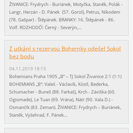
ŽIVANICE: Frydrych - Buriánek, Motyčka, Staněk, Polák -
Langr, Herzán - D. Pánek (57. Gorol), Petrus, Nikodem
(78. Gašpar) - Štěpánek. BRANKY: 16. Štěpánek - 86.
Volf. ROZHODČÍ: Černý - Severýn,...
Z utkání s rezervou Bohemky odešel Sokol
bez bodu
04.11.2019 18:15
Bohemians Praha 1905 „B“ – TJ Sokol Živanice 2:1 (1:1)
BOHEMIANS „B“: Valeš - Václavík, Köstl, Bederka,
Schumacher - Buneš (88. Farkaš), Krch - Záviška (60.
Ogiomade), Le Tuan (69. Vrána), Nátr (90. Vala D.) -
Osmančík (83. Zeman). ŽIVANICE: Frydrych – Buriánek,
Staněk, Vyšehrad, F. Pánek...