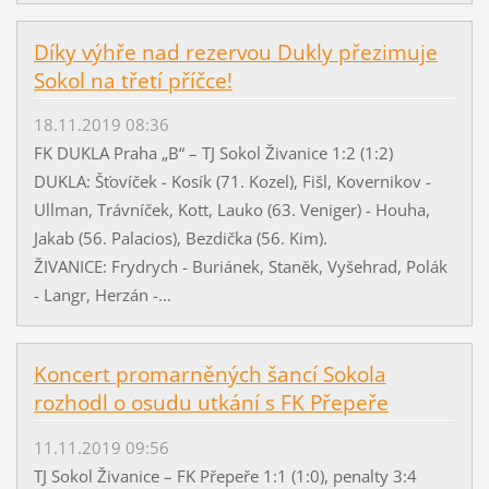
Díky výhře nad rezervou Dukly přezimuje
Sokol na třetí příčce!
18.11.2019 08:36
FK DUKLA Praha „B“ – TJ Sokol Živanice 1:2 (1:2)
DUKLA: Šťovíček - Kosík (71. Kozel), Fišl, Kovernikov -
Ullman, Trávníček, Kott, Lauko (63. Veniger) - Houha,
Jakab (56. Palacios), Bezdička (56. Kim).
ŽIVANICE: Frydrych - Buriánek, Staněk, Vyšehrad, Polák
- Langr, Herzán -...
Koncert promarněných šancí Sokola
rozhodl o osudu utkání s FK Přepeře
11.11.2019 09:56
TJ Sokol Živanice – FK Přepeře 1:1 (1:0), penalty 3:4