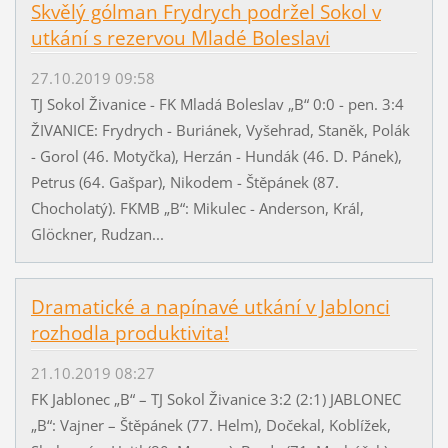
Skvělý gólman Frydrych podržel Sokol v
utkání s rezervou Mladé Boleslavi
27.10.2019 09:58
TJ Sokol Živanice - FK Mladá Boleslav „B“ 0:0 - pen. 3:4
ŽIVANICE: Frydrych - Buriánek, Vyšehrad, Staněk, Polák
- Gorol (46. Motyčka), Herzán - Hundák (46. D. Pánek),
Petrus (64. Gašpar), Nikodem - Štěpánek (87.
Chocholatý). FKMB „B“: Mikulec - Anderson, Král,
Glöckner, Rudzan...
Dramatické a napínavé utkání v Jablonci
rozhodla produktivita!
21.10.2019 08:27
FK Jablonec „B“ – TJ Sokol Živanice 3:2 (2:1) JABLONEC
„B“: Vajner – Štěpánek (77. Helm), Dočekal, Koblížek,