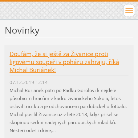
Novinky
Doufám, že si ještě za Živanice proti
ligovému soupeři v poháru zahraju, říká
Michal Buriánek!
07.12.2019 12:14
Michal Buriánek patří po Radku Gorolovi k nejdéle
působícím hráčům v kádru živanického Sokola, letos
oslavil třicítku a je odchovancem pardubického fotbalu.
Michal posílil Živanice už v létě 2013, když přišel se
skupinou sedmi nadějných pardubických mladíků.
Někteří odešli dříve,...