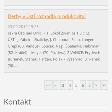
Derby v Ústí rozhodla produktivita!
23.09.2019 19:28
Jiskra Ústí nad Orlicí – TJ Sokol Živanice 1:3 (1:2)
ÚSTÍ: Jeřábek – Skalický, J. Chleboun, Falta, Langer –
Grepl (60. Vaňous), Souček, Nágl, Špatenka, Habrman
(82. Krátký) – Mayer (70. Pazdera). ŽIVANICE: Frydrych –
Buriánek, Staněk, Herzán, Polák – Vyšehrad, D. Pánek
(90....
<<
<
3
4
5
6
7
>
>>
Kontakt