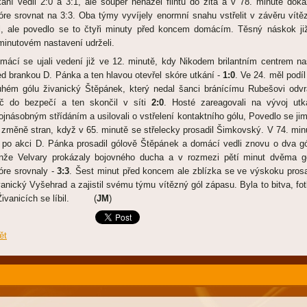
kání vedli 2:0 a 3:1, ale soupeř neházel flintu do žita a v 78. minutě doká
óre srovnat na 3:3. Oba týmy vyvíjely enormní snahu vstřelit v závěru vítě
l, ale povedlo se to čtyři minuty před koncem domácím. Těsný náskok ji
íminutovém nastavení udrželi.
mácí se ujali vedení již ve 12. minutě, kdy Nikodem brilantním centrem na
ed brankou D. Pánka a ten hlavou otevřel skóre utkání -
1:0
. Ve 24. měl podíl
uhém gólu živanický Štěpánek, který nedal šanci bránícímu Rubešovi odvrá
č do bezpečí a ten skončil v síti
2:0
. Hosté zareagovali na vývoj utk
ojnásobným střídáním a usilovali o vstřelení kontaktního gólu, Povedlo se jim
 změně stran, když v 65. minutě se střelecky prosadil Šimkovský. V 74. min
 po akci D. Pánka prosadil gólově Štěpánek a domácí vedli znovu o dva gó
nže Velvary prokázaly bojovného ducha a v rozmezi pětí minut dvěma g
óre srovnaly -
3:3
. Šest minut před koncem ale zblízka se ve výskoku prosa
vanický Vyšehrad a zajistil svému týmu vítězný gól zápasu. Byla to bitva, fot
Živanicích se líbil. (
JM
)
ět