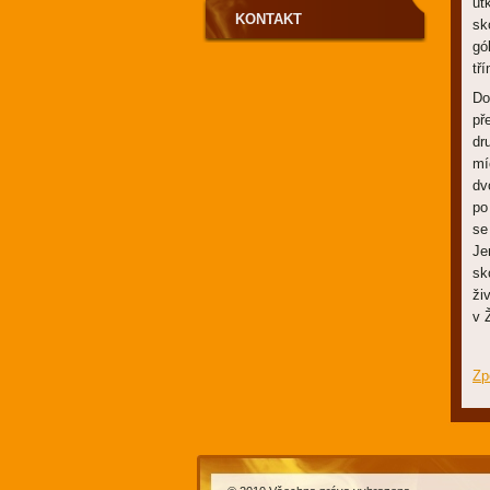
ut
KONTAKT
sk
gó
tř
Do
př
dr
mí
dv
po
se
Je
sk
ži
v 
Zp