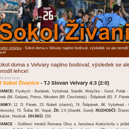
|
rss
odní stránka
-
Sokol doma s Velvary naplno bodoval, výsledek se ale nerodil
hce!
okol doma s Velvary naplno bodoval, výsledek se al
erodil lehce!
09.2019 10:44
J Sokol Živanice
- TJ Slovan Velvary 4:3 (2:0)
VANICE:
Frydrych - Buriánek, Vyšehrad, Staněk, Motyčka - Gorol, Polák -
nek (84. Gašpar), Petrus, Nikodem (89. Chocholatý) - Štěpánek (81. F. Pánek
RANKY:
12. D. Pánek, 23. Rubeš (vlastní), 74. Štěpánek, 86. Vyšehrad - 
mkovský, 75. Šollar, 80. Vopat,
ŽK:
2:0 (Staněk, Gorol).
ROZHODČÍ:
Šťastn
káček, Horáček.
DIVÁKŮ:
150.
VANICE
- Svěřenci trenérů Romana Olivy a Jaroslava Kratochvíla v průb