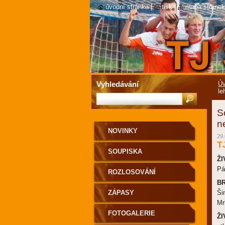
úvodní stránka
|
tisk
|
mapa stránek
Vyhledávání
Úv
le
S
n
NOVINKY
29.
T
SOUPISKA
ŽI
Pá
ROZLOSOVÁNÍ
B
ZÁPASY
Ši
Mr
FOTOGALERIE
ŽI