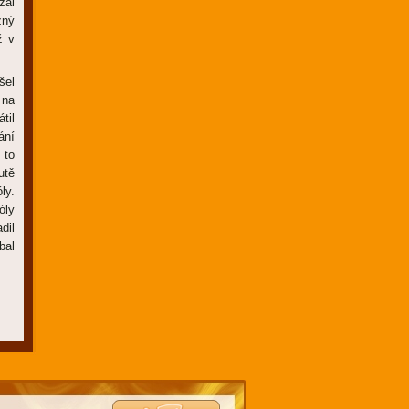
zal
zný
ž v
šel
 na
til
ání
 to
utě
ly.
óly
dil
bal