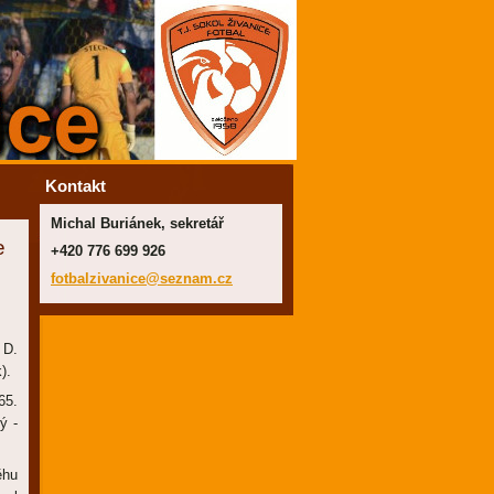
Kontakt
Michal Buriánek, sekretář
e
+420 776 699 926
fotbalzi
vanice@s
eznam.cz
 D.
).
65.
ý -
ěhu