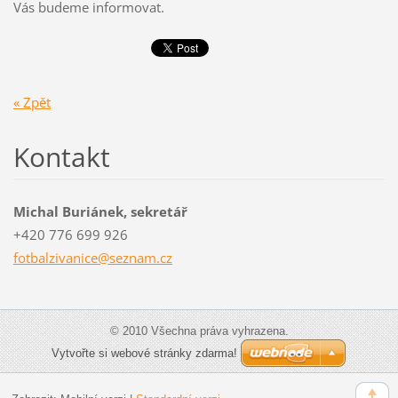
Vás budeme informovat.
« Zpět
Kontakt
Michal Buriánek, sekretář
+420 776 699 926
fotbalzi
vanice@s
eznam.cz
© 2010 Všechna práva vyhrazena.
Vytvořte si webové stránky zdarma!