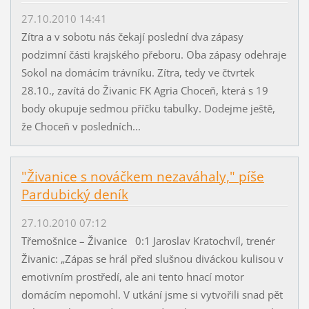
27.10.2010 14:41
Zítra a v sobotu nás čekají poslední dva zápasy
podzimní části krajského přeboru. Oba zápasy odehraje
Sokol na domácím trávníku. Zítra, tedy ve čtvrtek
28.10., zavítá do Živanic FK Agria Choceň, která s 19
body okupuje sedmou příčku tabulky. Dodejme ještě,
že Choceň v posledních...
"Živanice s nováčkem nezaváhaly," píše
Pardubický deník
27.10.2010 07:12
Třemošnice – Živanice 0:1 Jaroslav Kratochvíl, trenér
Živanic: „Zápas se hrál před slušnou diváckou kulisou v
emotivním prostředí, ale ani tento hnací motor
domácím nepomohl. V utkání jsme si vytvořili snad pět