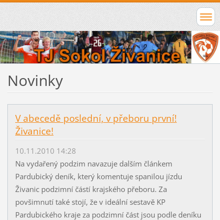
Novinky
V abecedě poslední, v přeboru první!
Živanice!
10.11.2010 14:28
Na vydařený podzim navazuje dalším článkem
Pardubický deník, který komentuje spanilou jízdu
Živanic podzimní částí krajského přeboru. Za
povšimnutí také stojí, že v ideální sestavě KP
Pardubického kraje za podzimní část jsou podle deníku