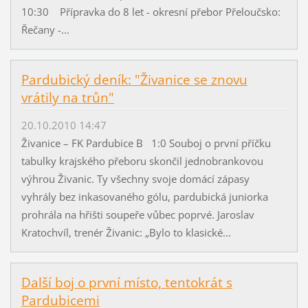
10:30 Přípravka do 8 let - okresní přebor Přeloučsko:
Řečany -...
Pardubický deník: "Živanice se znovu
vrátily na trůn"
20.10.2010 14:47
Živanice – FK Pardubice B 1:0 Souboj o první příčku
tabulky krajského přeboru skončil jednobrankovou
výhrou Živanic. Ty všechny svoje domácí zápasy
vyhrály bez inkasovaného gólu, pardubická juniorka
prohrála na hřišti soupeře vůbec poprvé. Jaroslav
Kratochvíl, trenér Živanic: „Bylo to klasické...
Další boj o první místo, tentokrát s
Pardubicemi