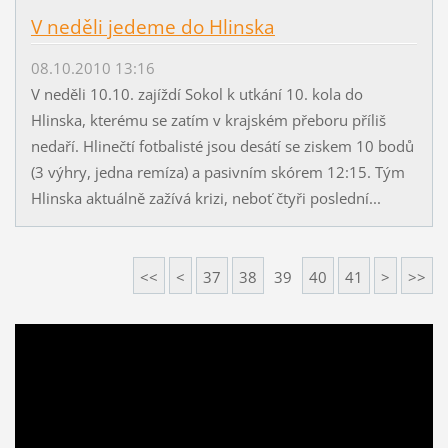
V neděli jedeme do Hlinska
08.10.2010 13:16
V neděli 10.10. zajíždí Sokol k utkání 10. kola do
Hlinska, kterému se zatím v krajském přeboru příliš
nedaří. Hlinečtí fotbalisté jsou desátí se ziskem 10 bodů
(3 výhry, jedna remíza) a pasivním skórem 12:15. Tým
Hlinska aktuálně zažívá krizi, neboť čtyři poslední...
<<
<
37
38
39
40
41
>
>>