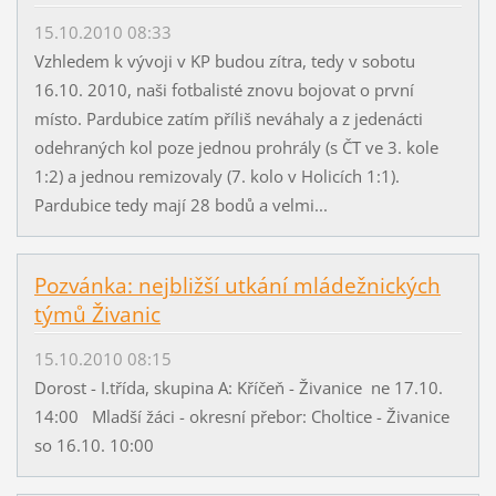
15.10.2010 08:33
Vzhledem k vývoji v KP budou zítra, tedy v sobotu
16.10. 2010, naši fotbalisté znovu bojovat o první
místo. Pardubice zatím příliš neváhaly a z jedenácti
odehraných kol poze jednou prohrály (s ČT ve 3. kole
1:2) a jednou remizovaly (7. kolo v Holicích 1:1).
Pardubice tedy mají 28 bodů a velmi...
Pozvánka: nejbližší utkání mládežnických
týmů Živanic
15.10.2010 08:15
Dorost - I.třída, skupina A: Kříčeň - Živanice ne 17.10.
14:00 Mladší žáci - okresní přebor: Choltice - Živanice
so 16.10. 10:00