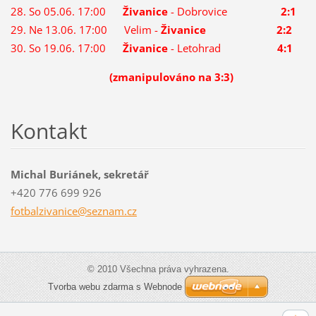
28. So 05.06. 17:00
Živanice
- Dobrovice
2:1
29. Ne 13.06. 17:00 Velim -
Živanice
2:2
30. So 19.06. 17:00
Živanice
- Letohrad
4:1
(zmanipulováno na 3:3)
Kontakt
Michal Buriánek, sekretář
+420 776 699 926
fotbalzi
vanice@s
eznam.cz
© 2010 Všechna práva vyhrazena.
Tvorba webu zdarma s Webnode