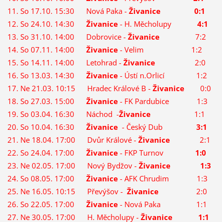
11. So 17.10. 15:30 Nová Paka -
Živanice
0:1
12. So 24.10. 14:30
Živanice
- H. Měcholupy
4:1
13. So 31.10. 14:00 Dobrovice -
Živanice
7:2
14. So 07.11. 14:00
Živanice
- Velim 1:2
15. So 14.11. 14:00 Letohrad -
Živanice
2:0
16. So 13.03. 14:30
Živanice
- Ústí n.Orlicí 1:2
17. Ne 21.03. 10:15 Hradec Králové B -
Živanice
0:0
18. So 27.03. 15:00
Živanice
- FK Pardubice 1:3
19. So 03.04. 16:30 Náchod -
Živanice
1:1
20. So 10.04. 16:30
Živanice
- Český Dub
3:1
21. Ne 18.04. 17:00 Dvůr Králové -
Živanice
2:1
22. So 24.04. 17:00
Živanice
- FKP Turnov
1:0
23. Ne 02.05. 17:00 Nový Bydžov -
Živanice
1:3
24. So 08.05. 17:00
Živanice
- AFK Chrudim 1:3
25. Ne 16.05. 10:15 Převýšov -
Živanice
2:0
26. So 22.05. 17:00
Živanice
- Nová Paka 1:1
27. Ne 30.05. 17:00 H. Měcholupy -
Živanice
1:1