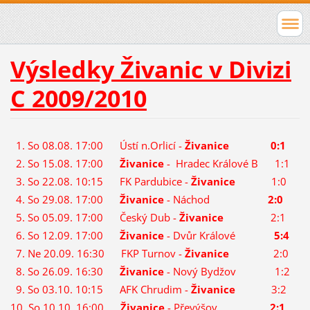
Výsledky Živanic v Divizi
C 2009/2010
1. So 08.08. 17:00 Ústí n.Orlicí -
Živanice
0:1
2. So 15.08. 17:00
Živanice
- Hradec Králové B 1:1
3. So 22.08. 10:15 FK Pardubice -
Živanice
1:0
4. So 29.08. 17:00
Živanice
- Náchod
2:0
5. So 05.09. 17:00 Český Dub -
Živanice
2:1
6. So 12.09. 17:00
Živanice
- Dvůr Králové
5:4
7. Ne 20.09. 16:30 FKP Turnov -
Živanice
2:0
8. So 26.09. 16:30
Živanice
- Nový Bydžov 1:2
9. So 03.10. 10:15 AFK Chrudim -
Živanice
3:2
10. So 10.10. 16:00
Živanice
- Převýšov
2:1