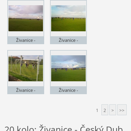
Živanice -
Živanice -
Žamberk
Žamberk
Živanice -
Živanice -
Žamberk
Žamberk
1
2
>
>>
20 kolo: Živanice - Český Dub