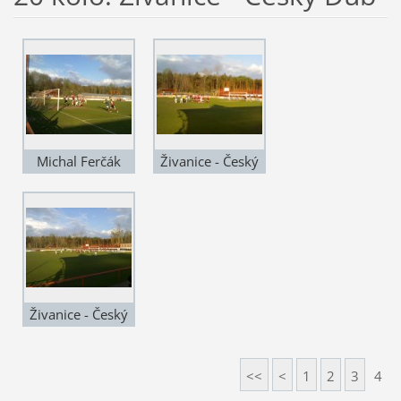
Michal Ferčák
Živanice - Český
dává hlavičkou
Dub 3:1
gól na 3:1
Živanice - Český
Dub 3:1
<<
<
1
2
3
4