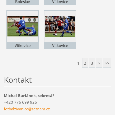
Boleslav
Vítkovice
Vítkovice
Vítkovice
1
2
3
>
>>
Kontakt
Michal Buriánek, sekretář
+420 776 699 926
fotbalzi
vanice@s
eznam.cz